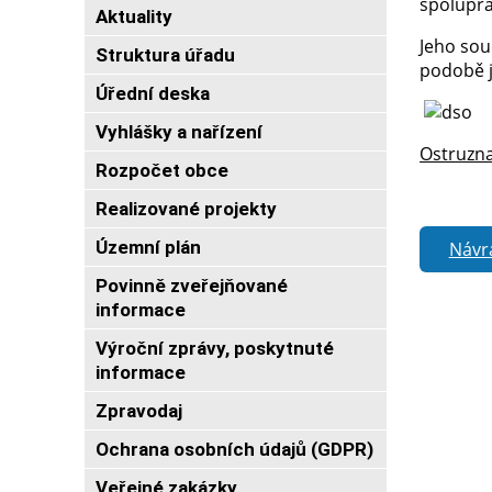
spoluprá
Aktuality
Jeho sou
Struktura úřadu
podobě j
Úřední deska
Vyhlášky a nařízení
Ostruzna
Rozpočet obce
Realizované projekty
Územní plán
Návr
Povinně zveřejňované
informace
Výroční zprávy, poskytnuté
informace
Zpravodaj
Ochrana osobních údajů (GDPR)
Veřejné zakázky