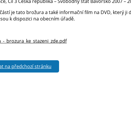
ce, Cíl 3 Česká republika – Svobodný stát Bavorsko 2007 – 2
částí je tato brožura a také informační film na DVD, který ji
sou k dispozici na obecním úřadě.
_-_brozura_ke_stazeni_zde.pdf
at na předchozí stránku