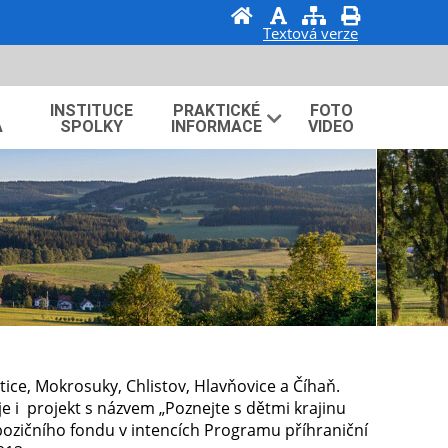
Textová verze
INSTITUCE
PRAKTICKÉ
FOTO
A
SPOLKY
INFORMACE
VIDEO
ice, Mokrosuky, Chlistov, Hlavňovice a Číhaň.
je i projekt s názvem „Poznejte s dětmi krajinu
spozičního fondu v intencích Programu příhraniční