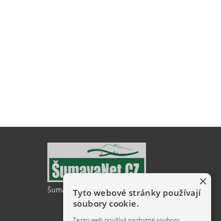
×
ŠumavaNet.CZ - informace o regionu
Tyto webové stránky používají
soubory cookie.
Tento web používá nezbytné soubory