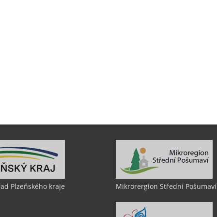
řad Plzeňského kraje
Mikrorergion Střední Pošumaví