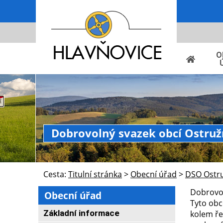
O
Dobrovolný svazek obcí Ostru
Cesta:
Titulní stránka
>
Obecní úřad
>
DSO Ostr
Dobrovol
Obecní úřad
Tyto obc
Základní informace
kolem ře