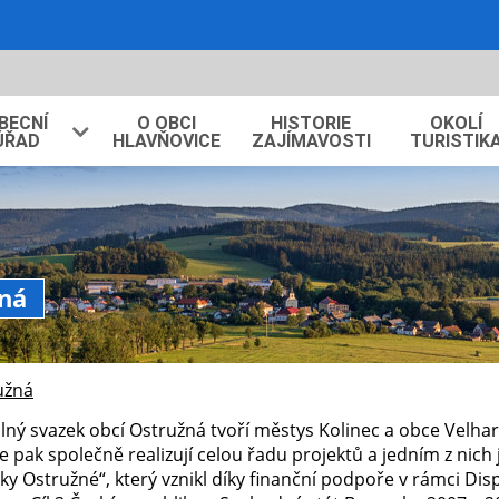
BECNÍ
O OBCI
HISTORIE
OKOLÍ
ÚŘAD
HLAVŇOVICE
ZAJÍMAVOSTI
TURISTIK
žná
užná
ný svazek obcí Ostružná tvoří městys Kolinec a obce Velhart
e pak společně realizují celou řadu projektů a jedním z nich 
ky Ostružné“, který vznikl díky finanční podpoře v rámci Di