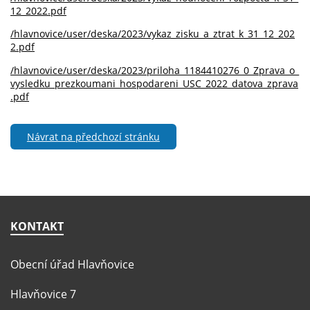
12_2022.pdf
/hlavnovice/user/deska/2023/vykaz_zisku_a_ztrat_k_31_12_202
2.pdf
/hlavnovice/user/deska/2023/priloha_1184410276_0_Zprava_o_
vysledku_prezkoumani_hospodareni_USC_2022_datova_zprava
.pdf
Návrat na předchozí stránku
KONTAKT
Obecní úřad Hlavňovice
Hlavňovice 7