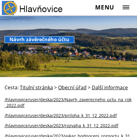
MENU
Návrh závěrečného účtu
Cesta:
Titulní stránka
>
Obecní úřad
>
Další informace
/hlavnovice/user/deska/2023/Navrh_zaverecneho_uctu_na_rok
_2022.pdf
/hlavnovice/user/deska/2023/priloha_k_31_12_2022.pdf
/hlavnovice/user/deska/2023/rozvaha_k_31_12_2022.pdf
/hlavnovice/user/deska/2023/vykaz_hodnoceni_rozpoctu_k_31_