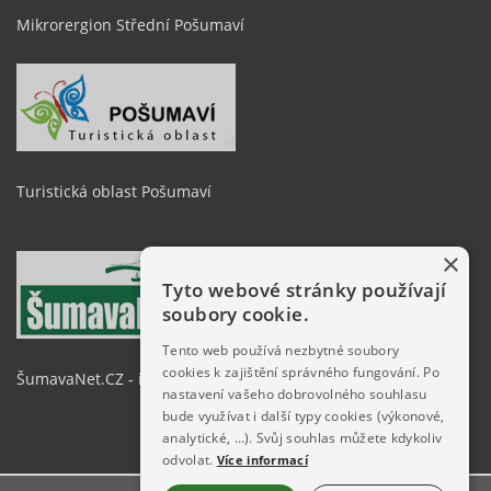
Mikrorergion Střední Pošumaví
Turistická oblast Pošumaví
×
Tyto webové stránky používají
soubory cookie.
Tento web používá nezbytné soubory
cookies k zajištění správného fungování. Po
ŠumavaNet.CZ - informace o regionu
nastavení vašeho dobrovolného souhlasu
bude využívat i další typy cookies (výkonové,
analytické, …). Svůj souhlas můžete kdykoliv
odvolat.
Více informací