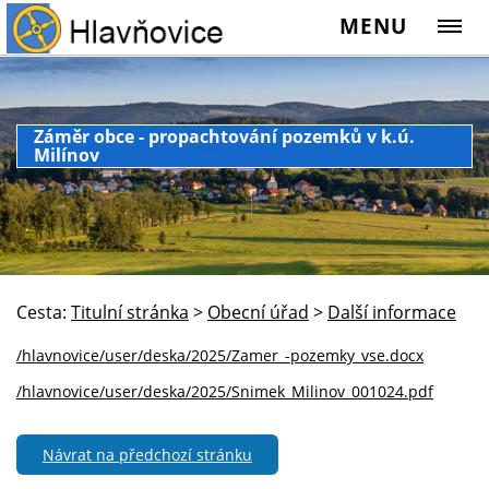
MENU
Záměr obce - propachtování pozemků v k.ú.
Milínov
Cesta:
Titulní stránka
>
Obecní úřad
>
Další informace
/hlavnovice/user/deska/2025/Zamer_-pozemky_vse.docx
/hlavnovice/user/deska/2025/Snimek_Milinov_001024.pdf
Návrat na předchozí stránku