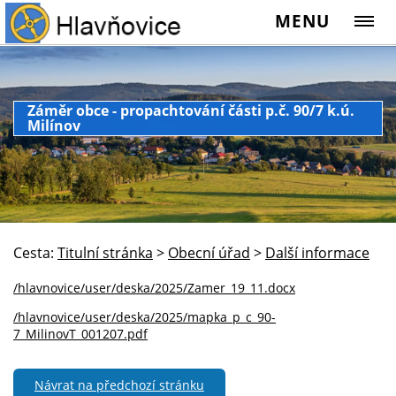
MENU
Záměr obce - propachtování části p.č. 90/7 k.ú.
Milínov
Cesta:
Titulní stránka
>
Obecní úřad
>
Další informace
/hlavnovice/user/deska/2025/Zamer_19_11.docx
/hlavnovice/user/deska/2025/mapka_p_c_90-
7_MilinovT_001207.pdf
Návrat na předchozí stránku