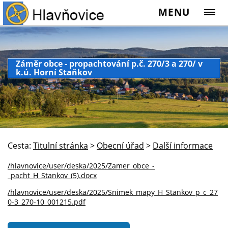
MENU
Záměr obce - propachtování p.č. 270/3 a 270/ v
k.ú. Horní Staňkov
Cesta:
Titulní stránka
>
Obecní úřad
>
Další informace
/hlavnovice/user/deska/2025/Zamer_obce_-
_pacht_H_Stankov_(5).docx
/hlavnovice/user/deska/2025/Snimek_mapy_H_Stankov_p_c_27
0-3_270-10_001215.pdf