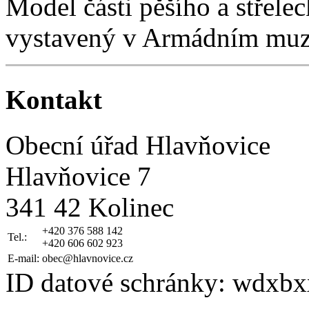
Model části pěšího a střelec
vystavený v Armádním muz
Kontakt
Obecní úřad Hlavňovice
Hlavňovice 7
341 42 Kolinec
+420 376 588 142
Tel.:
+420 606 602 923
E-mail:
obec@hlavnovice.cz
ID datové schránky: wdxbx