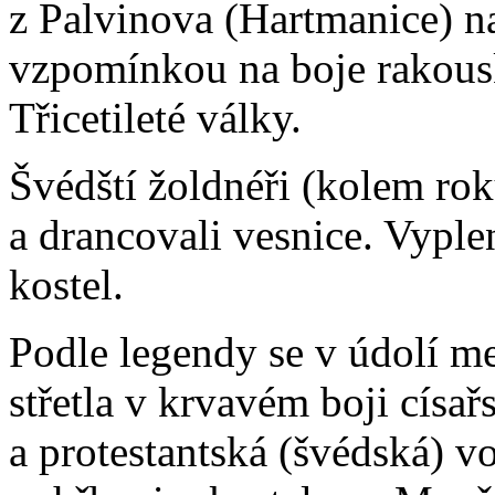
z Palvinova (Hartmanice) n
vzpomínkou na boje rakous
Třicetileté války.
Švédští žoldnéři (kolem ro
a drancovali vesnice. Vyple
kostel.
Podle legendy se v údolí 
střetla v krvavém boji císař
a protestantská (švédská) vo