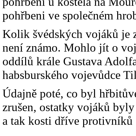
pohřbeni u kostela na Mouřen
pohřbeni ve společném hrob
Kolik švédských vojáků je
není známo. Mohlo jít o vo
oddílů krále Gustava Adolfa
habsburského vojevůdce Ti
Údajně poté, co byl hřbitů
zrušen, ostatky vojáků byl
a tak kosti dříve protivníků