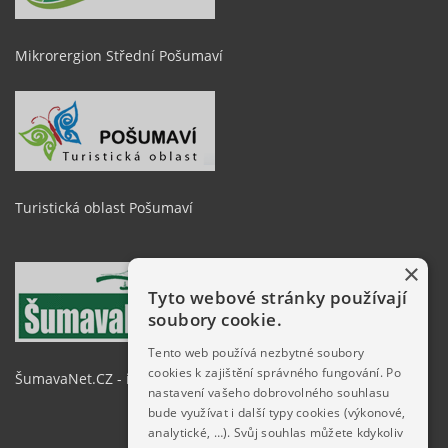
Mikrorergion Střední Pošumaví
Turistická oblast Pošumaví
×
Tyto webové stránky používají
soubory cookie.
Tento web používá nezbytné soubory
cookies k zajištění správného fungování. Po
ŠumavaNet.CZ - informace o regionu
nastavení vašeho dobrovolného souhlasu
bude využívat i další typy cookies (výkonové,
analytické, …). Svůj souhlas můžete kdykoliv