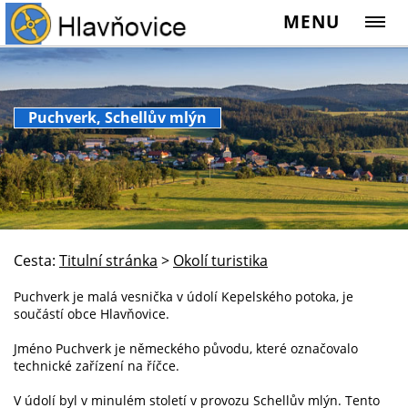
MENU
Puchverk, Schellův mlýn
Cesta:
Titulní stránka
>
Okolí turistika
Puchverk je malá vesnička v údolí Kepelského potoka, je
součástí obce Hlavňovice.
Jméno Puchverk je německého původu, které označovalo
technické zařízení na říčce.
V údolí byl v minulém století v provozu Schellův mlýn. Tento