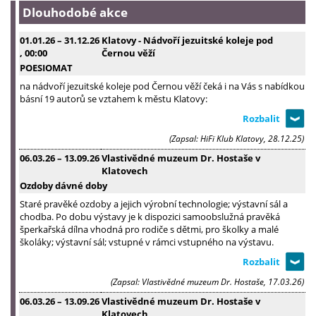
Dlouhodobé akce
01.01.26
–
31.12.26
Klatovy - Nádvoří jezuitské koleje pod
, 00:00
Černou věží
POESIOMAT
na nádvoří jezuitské koleje pod Černou věží čeká i na Vás s nabídkou
básní 19 autorů se vztahem k městu Klatovy:
(Zapsal: HiFï Klub Klatovy, 28.12.25)
06.03.26
–
13.09.26
Vlastivědné muzeum Dr. Hostaše v
Klatovech
Ozdoby dávné doby
Staré pravěké ozdoby a jejich výrobní technologie; výstavní sál a
chodba. Po dobu výstavy je k dispozici samoobslužná pravěká
šperkařská dílna vhodná pro rodiče s dětmi, pro školky a malé
školáky; výstavní sál; vstupné v rámci vstupného na výstavu.
(Zapsal: Vlastivědné muzeum Dr. Hostaše, 17.03.26)
06.03.26
–
13.09.26
Vlastivědné muzeum Dr. Hostaše v
Klatovech