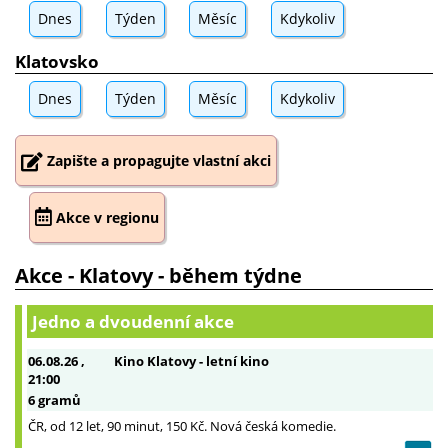
Dnes
Týden
Měsíc
Kdykoliv
Klatovsko
Dnes
Týden
Měsíc
Kdykoliv
Zapište a propagujte vlastní akci
Akce v regionu
Akce - Klatovy - během týdne
Jedno a dvoudenní akce
06.08.26
,
Kino Klatovy - letní kino
21:00
6 gramů
ČR, od 12 let, 90 minut, 150 Kč. Nová česká komedie.