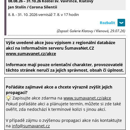
08.08.26
–
31.10.26
Kostel sv. Vavřince, Klatovy
Jan Stolín / Corona Silentii
8. 8. - 31. 10. 2026 vernisáž 7. 8. v 17 hodin
(Zapsal: Galerie Klatovy / Klenová, 29.07.26)
Výše uvedené akce jsou výpisem z regionální databáze
akcí na Informačním serveru ŠumavaNet.CZ
www.sumavanet.cz/akce
Informace mají pouze orientační charakter, provozovatelé
těchto stránek neručí za jejich správnost, obsah či úplnost.
Pořádáte zajímavé akce a chcete výrazně zvýšit jejich
propagaci?
Zapisujte akce zdarma na
www.sumavanet.cz/akce
Pokud pořádáte akci a plánujete termín, můžete si zde také
ověřit, zda nedochází k termínové kolizi s jinou akcí.
V případě zájmu o zvýšenou propagaci akce nás kontaktujte
na
info@sumavanet.cz