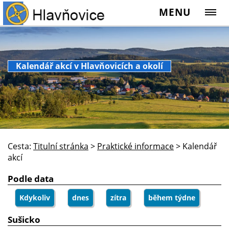
MENU
Kalendář akcí v Hlavňovicích a okolí
Cesta:
Titulní stránka
>
Praktické informace
>
Kalendář
akcí
Podle data
Kdykoliv
dnes
zítra
během týdne
Sušicko