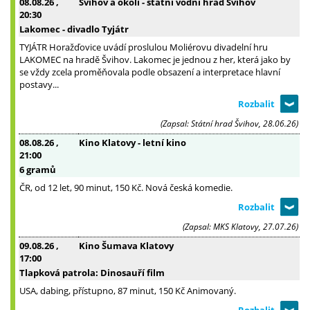
08.08.26
,
Švihov a okolí - státní vodní hrad Švihov
20:30
Lakomec - divadlo Tyjátr
TYJÁTR Horažďovice uvádí proslulou Moliérovu divadelní hru
LAKOMEC na hradě Švihov. Lakomec je jednou z her, která jako by
se vždy zcela proměňovala podle obsazení a interpretace hlavní
postavy...
(Zapsal: Státní hrad Švihov, 28.06.26)
08.08.26
,
Kino Klatovy - letní kino
21:00
6 gramů
ČR, od 12 let, 90 minut, 150 Kč. Nová česká komedie.
(Zapsal: MKS Klatovy, 27.07.26)
09.08.26
,
Kino Šumava Klatovy
17:00
Tlapková patrola: Dinosauří film
USA, dabing, přístupno, 87 minut, 150 Kč Animovaný.