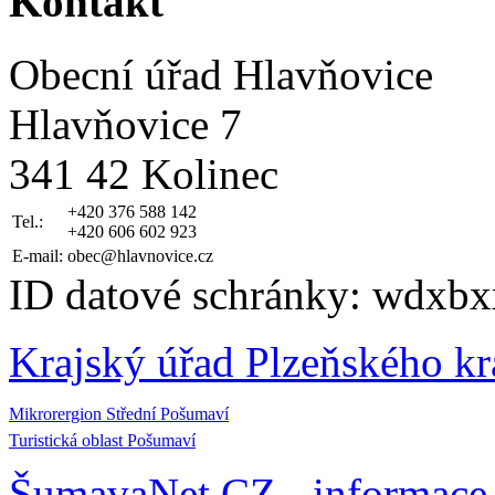
Kontakt
Obecní úřad Hlavňovice
Hlavňovice 7
341 42 Kolinec
+420 376 588 142
Tel.:
+420 606 602 923
E-mail:
obec@hlavnovice.cz
ID datové schránky: wdxbx
Krajský úřad Plzeňského kr
Mikrorergion Střední Pošumaví
Turistická oblast Pošumaví
ŠumavaNet.CZ - informace 