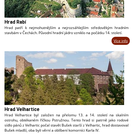
Hrad Rabí
Hrad patří k nejmohutnějším a nejrozsáhlejším středověkým hradním
stavbám v Čechách. Původní hradní jádro vzniklo na počátku 14. století.
Více info
Hrad Velhartice
Hrad Velhartice byl založen na přelomu 13. a 14. století na skalním
ostrohu, obtékaném říčkou Pstružnou. Tento hrad si patrně jako rodové
sídlo pánů z Velhartic počal stavět Bušek starší z Velhartic, hrad dostavoval
Bušek mladší, oba byli věrní a oblíbení komorníci Karla IV.