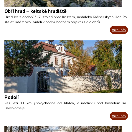
Obří hrad – keltské hradiště
Hradiště z období 5.-7. století před Kristem, nedaleko Kašperských Hor. Po
staletí lidé z okolí viděli v podivuhodném objektu sídlo obrů.
Více info
Podolí
Ves leží 11 km jihovýchodně od Klatov, v údolíčku pod kostelem sv.
Bartoloměje.
Více info