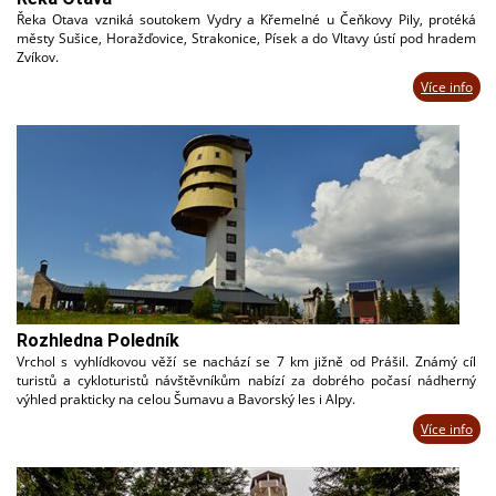
Řeka Otava vzniká soutokem Vydry a Křemelné u Čeňkovy Pily, protéká
městy Sušice, Horažďovice, Strakonice, Písek a do Vltavy ústí pod hradem
Zvíkov.
Více info
Rozhledna Poledník
Vrchol s vyhlídkovou věží se nachází se 7 km jižně od Prášil. Známý cíl
turistů a cykloturistů návštěvníkům nabízí za dobrého počasí nádherný
výhled prakticky na celou Šumavu a Bavorský les i Alpy.
Více info