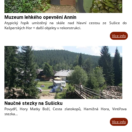
Muzeum lehkého opevnění Annín
Atypický řopík umístěný na skále nad hlavní cestou ze Sušice do
Kašperských Hor + další objekty v rekonstrukci.
Více info
Naučné stezky na Sušicku
Povydří, Hory Matky Boží, Cesta zlatokopů, Hamižná Hora, Vintířova
stezka…
Více info