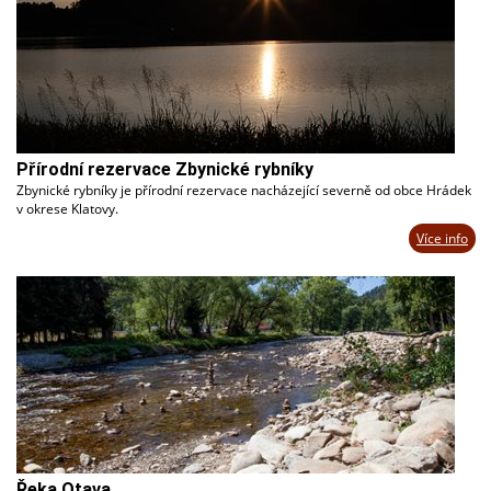
Přírodní rezervace Zbynické rybníky
Zbynické rybníky je přírodní rezervace nacházející severně od obce Hrádek
v okrese Klatovy.
Více info
Řeka Otava