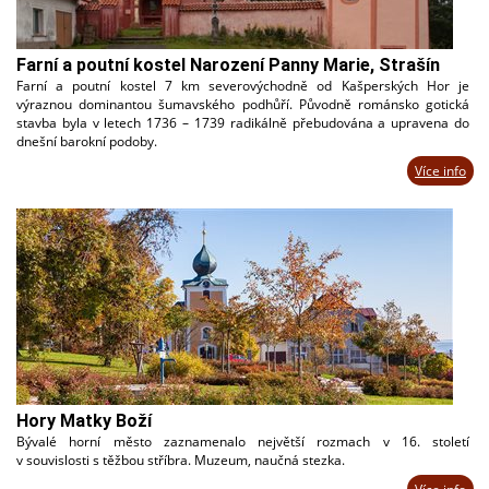
Farní a poutní kostel Narození Panny Marie, Strašín
Farní a poutní kostel 7 km severovýchodně od Kašperských Hor je
výraznou dominantou šumavského podhůří. Původně románsko gotická
stavba byla v letech 1736 – 1739 radikálně přebudována a upravena do
dnešní barokní podoby.
Více info
Hory Matky Boží
Bývalé horní město zaznamenalo největší rozmach v 16. století
v souvislosti s těžbou stříbra. Muzeum, naučná stezka.