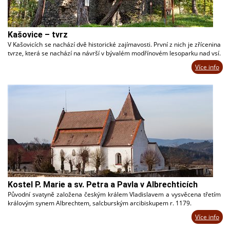
Kašovice – tvrz
V Kašovicích se nachází dvě historické zajímavosti. První z nich je zřícenina
tvrze, která se nachází na návrší v bývalém modřínovém lesoparku nad vsí.
Více info
Kostel P. Marie a sv. Petra a Pavla v Albrechticích
Původní svatyně založena českým králem Vladislavem a vysvěcena třetím
královým synem Albrechtem, salcburským arcibiskupem r. 1179.
Více info