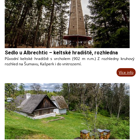
Sedlo u Albrechtic – keltské hradiště, rozhledna
Původní keltské hradiště s vrcholem (902 m n.m.) Z rozhledny kruhový
rozhled na Šumavu, Kašperk i do vnitrozemí.
Více info