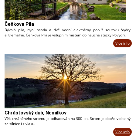
Čeňkova Pila
Bývalá pila, nyní osada a dvě vodní elektrárny poblíž soutoku Vydry
a Křemelné. Čeňkova Pila je vstupním místem do naučné stezky Povydří.
Více info
Chrástovský dub, Nemilkov
Věk chráněného stromu je odhadován na 300 let. Strom je dobře viditelný
ze silnice i z vlaku.
Více info