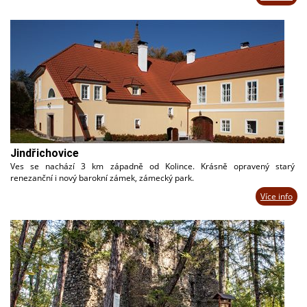
Jindřichovice
Ves se nachází 3 km západně od Kolince. Krásně opravený starý
renezanční i nový barokní zámek, zámecký park.
Více info