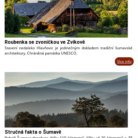
Roubenka se zvoničkou ve Zvíkově
Stavení nedaleko Hlavňovic je jedinečným dokladem tradiční šumavské
architektury. Chráněná památka UNESCO.
Více info
Stručná fakta o Šumavě
Pohoří Šumava dosahuje délky 110 kilometrů, šířky až 20 kilometrů a 35