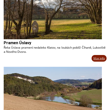
Pramen Úslavy
Řeka Úslava pramení nedaleko Klatov, na loukách poblíž Číhaně, Lukoviště
a Nového Dvora.
Více info