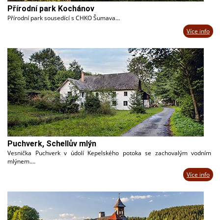
Přírodní park Kochánov
Přírodní park sousedící s CHKO Šumava…
Více info
Puchverk, Schellův mlýn
Vesnička Puchverk v údolí Kepelského potoka se zachovalým vodním
mlýnem.…
Více info