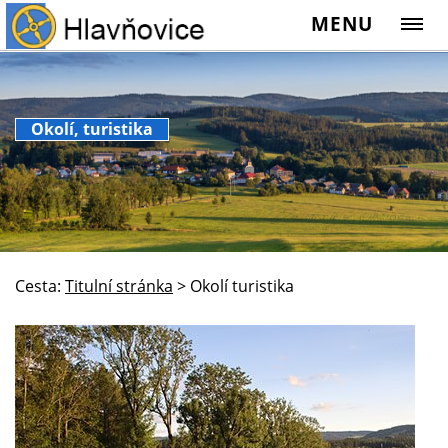
MENU
Okolí, turistika
Cesta:
Titulní stránka
>
Okolí turistika