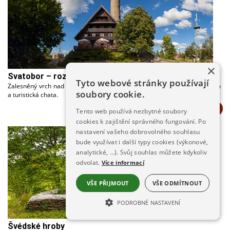
×
Svatobor – rozhledna
Tyto webové stránky používají
Zalesněný vrch nad Sušicí, 845 m n.m. Rozhledna s nádherným výhledem
soubory cookie.
a turistická chata.
Více info
Tento web používá nezbytné soubory
cookies k zajištění správného fungování. Po
nastavení vašeho dobrovolného souhlasu
bude využívat i další typy cookies (výkonové,
analytické, …). Svůj souhlas můžete kdykoliv
odvolat.
Více informací
VŠE PŘIJMOUT
VŠE ODMÍTNOUT
PODROBNÉ NASTAVENÍ
NEZBYTNĚ NUTNÉ SOUBORY
Švédské hroby