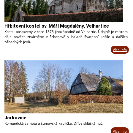
Hřbitovní kostel sv. Máří Magdalény, Velhartice
Kostel postavený v roce 1373 jihozápadně od Velhartic. Údajně je místem
děje pověsti ztvárněné v Erbenově v baladě Svatební košile a dalších
záhadných jevů.
Více info
Jarkovice
Romantická samota a šumavská kaplička. Dříve sklášká huť.
Více info