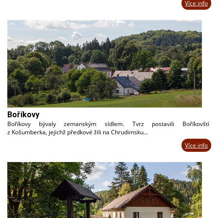
Více info
Boříkovy
Boříkovy bývaly zemanským sídlem. Tvrz postavili Boříkovští
z Košumberka, jejichž předkové žili na Chrudimsku…
Více info