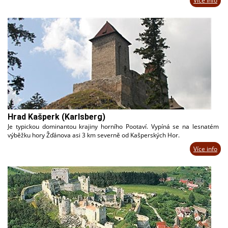
Více info
Hrad Kašperk (Karlsberg)
Je typickou dominantou krajiny horního Pootaví. Vypíná se na lesnatém
výběžku hory Žďánova asi 3 km severně od Kašperských Hor.
Více info