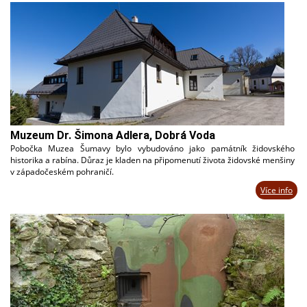
Muzeum Dr. Šimona Adlera, Dobrá Voda
Pobočka Muzea Šumavy bylo vybudováno jako památník židovského
historika a rabína. Důraz je kladen na připomenutí života židovské menšiny
v západočeském pohraničí.
Více info