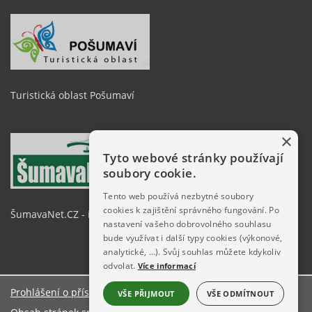
Turistická oblast Pošumaví
×
Tyto webové stránky používají
soubory cookie.
Tento web používá nezbytné soubory
cookies k zajištění správného fungování. Po
ŠumavaNet.CZ - informace o regionu
nastavení vašeho dobrovolného souhlasu
bude využívat i další typy cookies (výkonové,
analytické, …). Svůj souhlas můžete kdykoliv
odvolat.
Více informací
Prohlášení o přístupnosti
VŠE PŘIJMOUT
VŠE ODMÍTNOUT