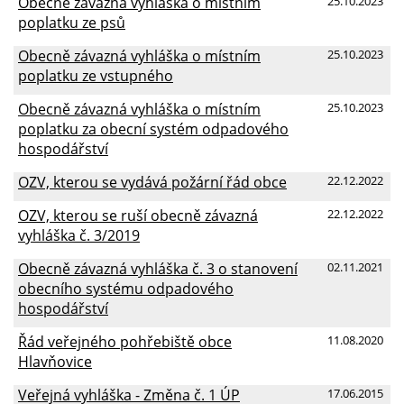
Obecně závazná vyhláška o místním
25.10.2023
poplatku ze psů
Obecně závazná vyhláška o místním
25.10.2023
poplatku ze vstupného
Obecně závazná vyhláška o místním
25.10.2023
poplatku za obecní systém odpadového
hospodářství
OZV, kterou se vydává požární řád obce
22.12.2022
OZV, kterou se ruší obecně závazná
22.12.2022
vyhláška č. 3/2019
Obecně závazná vyhláška č. 3 o stanovení
02.11.2021
obecního systému odpadového
hospodářství
Řád veřejného pohřebiště obce
11.08.2020
Hlavňovice
Veřejná vyhláška - Změna č. 1 ÚP
17.06.2015