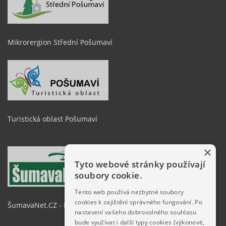
Mikrorergion Střední Pošumaví
Turistická oblast Pošumaví
×
Tyto webové stránky používají
soubory cookie.
Tento web používá nezbytné soubory
cookies k zajištění správného fungování. Po
ŠumavaNet.CZ - informace o regionu
nastavení vašeho dobrovolného souhlasu
bude využívat i další typy cookies (výkonové,