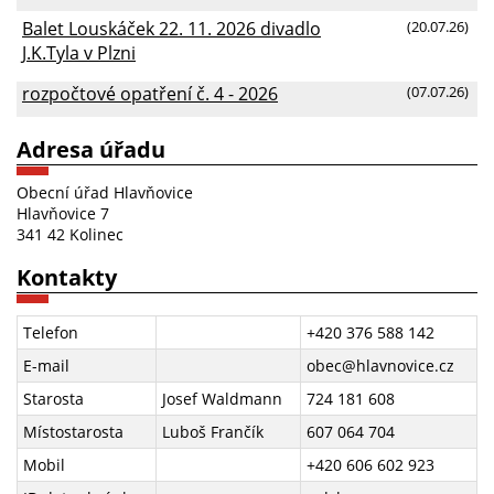
Balet Louskáček 22. 11. 2026 divadlo
(20.07.26)
J.K.Tyla v Plzni
rozpočtové opatření č. 4 - 2026
(07.07.26)
Adresa úřadu
Obecní úřad Hlavňovice
Hlavňovice 7
341 42 Kolinec
Kontakty
Telefon
+420 376 588 142
E-mail
obec@hlavnovice.cz
Starosta
Josef Waldmann
724 181 608
Místostarosta
Luboš Frančík
607 064 704
Mobil
+420 606 602 923