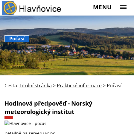
MENU
Počasí
Cesta:
Titulní stránka
>
Praktické informace
>
Počasí
Hodinová předpověď - Norský
meteorologický institut
Detailně na serveru
yr.no