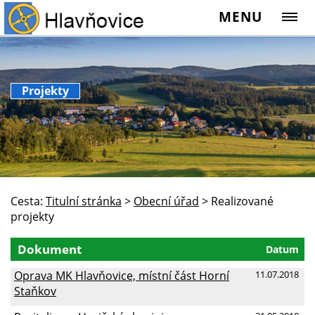
MENU
Projekty
Cesta:
Titulní stránka
>
Obecní úřad
>
Realizované
projekty
Dokument
Datum
Oprava MK Hlavňovice, místní část Horní
11.07.2018
Staňkov