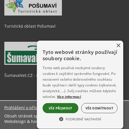
Turistická oblast Pošumaví
×
Tyto webové stránky používají
soubory cookie.
Tento web používá nezbytné soubory
cookies k zajištění správného fungování. Po
ŠumavaNet.CZ - informace o regionu
nastavení vašeho dobrovolného souhlasu
bude využívat i další typy cookies (výkonové,
analytické, …). Svůj souhlas můžete kdykoliv
odvolat.
Více informací
Prohlášení o přístupnosti
VŠE PŘIJMOUT
VŠE ODMÍTNOUT
Obsah stránek spravuje: Obecní úřad Hlavňovice
PODROBNÉ NASTAVENÍ
Webdesign & hosting:
ŠumavaNet.CZ
NEZBYTNĚ NUTNÉ SOUBORY