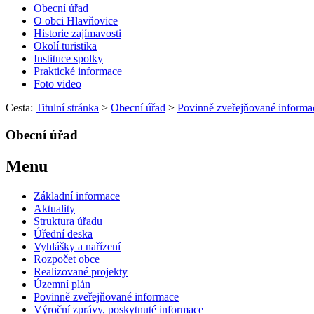
Obecní úřad
O obci Hlavňovice
Historie zajímavosti
Okolí turistika
Instituce spolky
Praktické informace
Foto video
Cesta:
Titulní stránka
>
Obecní úřad
>
Povinně zveřejňované informa
Obecní úřad
Menu
Základní informace
Aktuality
Struktura úřadu
Úřední deska
Vyhlášky a nařízení
Rozpočet obce
Realizované projekty
Územní plán
Povinně zveřejňované informace
Výroční zprávy, poskytnuté informace