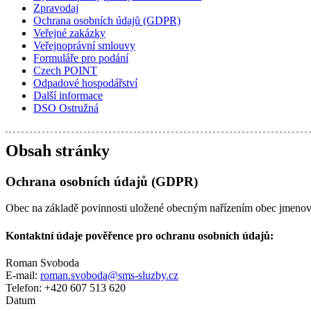
Zpravodaj
Ochrana osobních údajů (GDPR)
Veřejné zakázky
Veřejnoprávní smlouvy
Formuláře pro podání
Czech POINT
Odpadové hospodářství
Další informace
DSO Ostružná
Obsah stránky
Ochrana osobních údajů (GDPR)
Obec na základě povinnosti uložené obecným nařízením obec jmenoval
Kontaktní údaje pověřence pro ochranu osobních údajů:
Roman Svoboda
E-mail:
roman.svoboda@sms-sluzby.cz
Telefon: +420 607 513 620
Datum