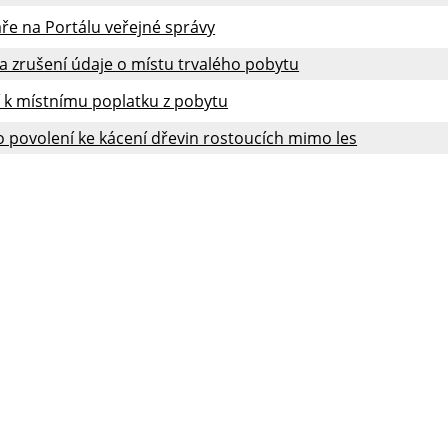
ře na Portálu veřejné správy
a zrušení údaje o místu trvalého pobytu
í k místnímu poplatku z pobytu
o povolení ke kácení dřevin rostoucích mimo les