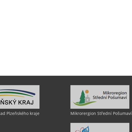
řad Plzeňského kraje
Mikrorergion Střední Pošumaví