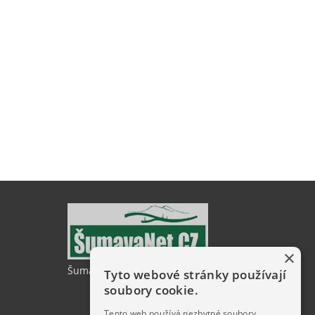
×
ŠumavaNet.CZ - informace o regionu
Tyto webové stránky používají
soubory cookie.
Tento web používá nezbytné soubory