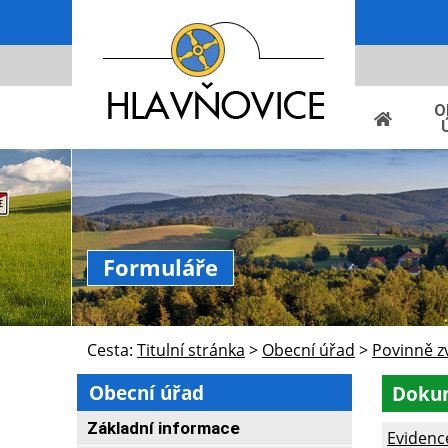
O
Formuláře
Cesta:
Titulní stránka
>
Obecní úřad
>
Povinně z
Obecní úřad
Doku
Základní informace
Evidenc