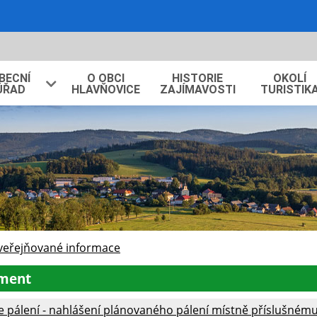
BECNÍ
O OBCI
HISTORIE
OKOLÍ
ÚŘAD
HLAVŇOVICE
ZAJÍMAVOSTI
TURISTIK
veřejňované informace
ment
e pálení - nahlášení plánovaného pálení místně příslušném