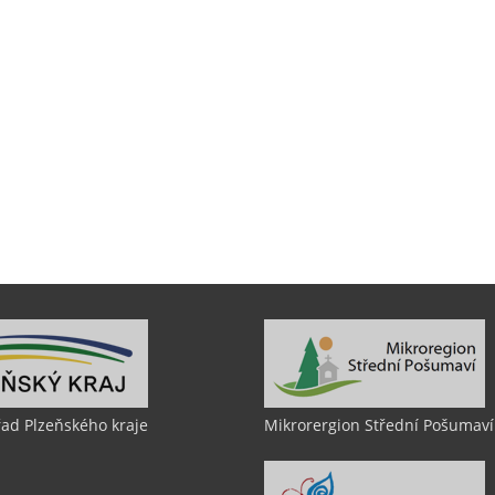
řad Plzeňského kraje
Mikrorergion Střední Pošumaví