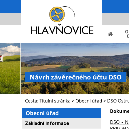
O
Návrh závěrečného účtu DSO
Cesta:
Titulní stránka
>
Obecní úřad
>
DSO Ostr
Dokumen
Obecní úřad
DSO_-_N
Základní informace
PRILOHA