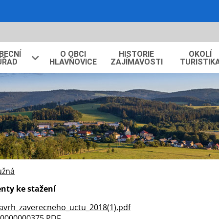
BECNÍ
O OBCI
HISTORIE
OKOLÍ
ÚŘAD
HLAVŇOVICE
ZAJÍMAVOSTI
TURISTIK
užná
ty ke stažení
avrh_zaverecneho_uctu_2018(1).pdf
0000000375.PDF