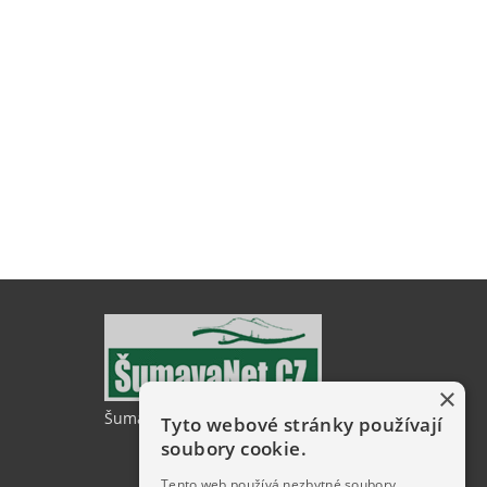
×
ŠumavaNet.CZ - informace o regionu
Tyto webové stránky používají
soubory cookie.
Tento web používá nezbytné soubory