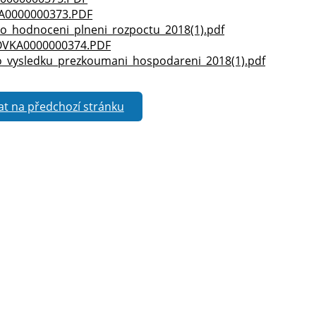
0000000373.PDF
o_hodnoceni_plneni_rozpoctu_2018(1).pdf
VKA0000000374.PDF
o_vysledku_prezkoumani_hospodareni_2018(1).pdf
at na předchozí stránku