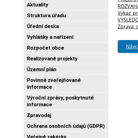
Aktuality
ROZVAHA
Vykaz_pr
Struktura úřadu
VYSLEDO
Úřední deska
Zprava_
Vyhlášky a nařízení
Návr
Rozpočet obce
Realizované projekty
Územní plán
Povinně zveřejňované
informace
Výroční zprávy, poskytnuté
informace
Zpravodaj
Ochrana osobních údajů (GDPR)
Veřejné zakázky