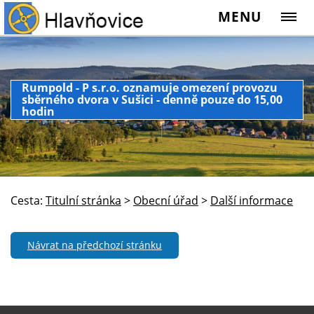
MENU
Rumpold - P s.r.o. oznamuje omezení provozu
sběrného dvora v Sušici - denně pouze do 15,00
hodin
Cesta:
Titulní stránka
>
Obecní úřad
>
Další informace
Návrat na předchozí stránku