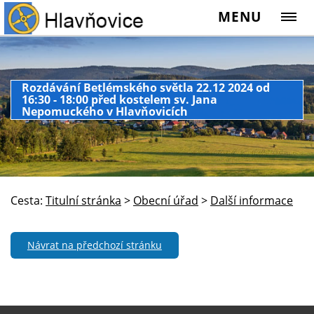
MENU
Rozdávání Betlémského světla 22.12 2024 od
16:30 - 18:00 před kostelem sv. Jana
Nepomuckého v Hlavňovicích
Cesta:
Titulní stránka
>
Obecní úřad
>
Další informace
Návrat na předchozí stránku