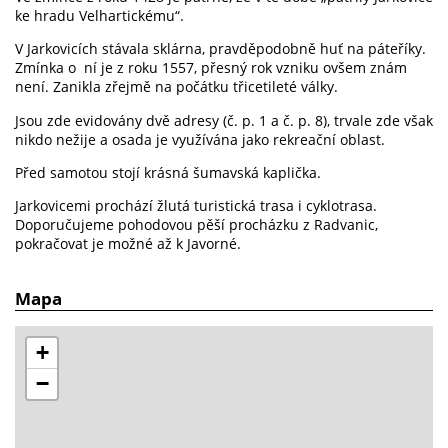
ke hradu Velhartickému“.
V Jarkovicích stávala sklárna, pravděpodobně huť na páteříky.
Zmínka o ní je z roku 1557, přesný rok vzniku ovšem znám
není. Zanikla zřejmě na počátku třicetileté války.
Jsou zde evidovány dvě adresy (č. p. 1 a č. p. 8), trvale zde však
nikdo nežije a osada je využívána jako rekreační oblast.
Před samotou stojí krásná šumavská kaplička.
Jarkovicemi prochází žlutá turistická trasa i cyklotrasa.
Doporučujeme pohodovou pěší procházku z Radvanic,
pokračovat je možné až k Javorné.
Mapa