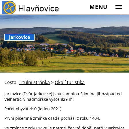
MENU
Jarkovice
Cesta:
Titulní stránka
>
Okolí turistika
Jarkovice (Dvůr Jarkovice) jsou samotou 5 km na jihozápad od
Velhartic, v nadmořské výšce 829 m.
Počet obyvatel:
0
(leden 2021)
První písemná zmínka osadě pochází z roku 1404.
Ve zmínce z roku 1428 je patrné, že v té době „patřily Jarkovice