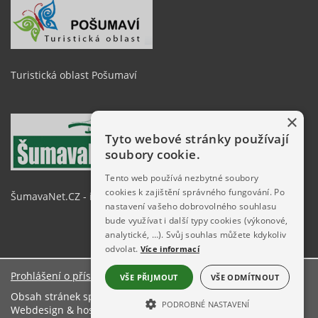
Turistická oblast Pošumaví
×
Tyto webové stránky používají
soubory cookie.
Tento web používá nezbytné soubory
cookies k zajištění správného fungování. Po
ŠumavaNet.CZ - informace o regionu
nastavení vašeho dobrovolného souhlasu
bude využívat i další typy cookies (výkonové,
analytické, …). Svůj souhlas můžete kdykoliv
odvolat.
Více informací
Prohlášení o přístupnosti
VŠE PŘIJMOUT
VŠE ODMÍTNOUT
Obsah stránek spravuje: Obecní úřad Hlavňovice
PODROBNÉ NASTAVENÍ
Webdesign & hosting:
ŠumavaNet.CZ