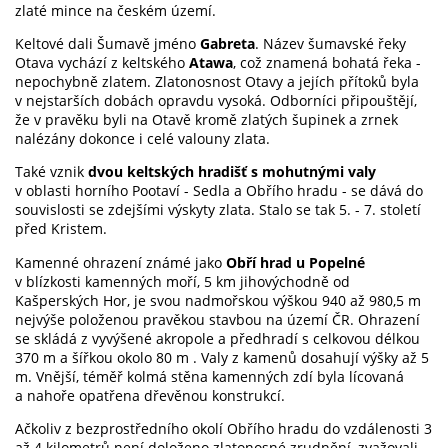
zlaté mince na českém území.
Keltové dali Šumavě jméno
Gabreta
. Název šumavské řeky
Otava vychází z keltského
Atawa
, což znamená bohatá řeka -
nepochybně zlatem. Zlatonosnost Otavy a jejích přítoků byla
v nejstarších dobách opravdu vysoká. Odborníci připouštějí,
že v pravěku byli na Otavě kromě zlatých šupinek a zrnek
nalézány dokonce i celé valouny zlata.
Také vznik
dvou keltských hradišť s mohutnými valy
v oblasti horního Pootaví - Sedla a Obřího hradu - se dává do
souvislosti se zdejšími výskyty zlata. Stalo se tak 5. - 7. století
před Kristem.
Kamenné ohrazení známé jako
Obří hrad u Popelné
v blízkosti kamenných moří, 5 km jihovýchodně od
Kašperských Hor, je svou nadmořskou výškou 940 až 980,5 m
nejvýše položenou pravěkou stavbou na území ČR. Ohrazení
se skládá z vyvýšené akropole a předhradí s celkovou délkou
370 m a šířkou okolo 80 m . Valy z kamenů dosahují výšky až 5
m. Vnější, téměř kolmá stěna kamenných zdí byla lícovaná
a nahoře opatřena dřevěnou konstrukcí.
Ačkoliv z bezprostředního okolí Obřího hradu do vzdálenosti 3
až 4 kilometrů není doloženo zlatonosné zrudnění, zvažovali