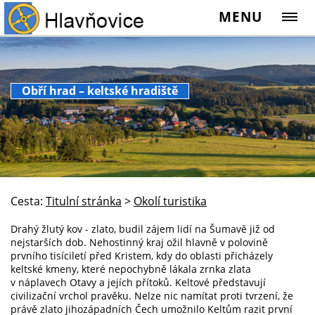
MENU
Obří hrad – keltské hradiště
Cesta:
Titulní stránka
>
Okolí turistika
Drahý žlutý kov - zlato, budil zájem lidí na Šumavě již od
nejstarších dob. Nehostinný kraj ožil hlavně v polovině
prvního tisíciletí před Kristem, kdy do oblasti přicházely
keltské kmeny, které nepochybně lákala zrnka zlata
v náplavech Otavy a jejích přítoků. Keltové představují
civilizační vrchol pravěku. Nelze nic namítat proti tvrzení, že
právě zlato jihozápadních Čech umožnilo Keltům razit první