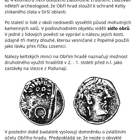
někteří archeologové, že Obří hrad sloužil k ochraně Kelty
získaného zlata v širší oblasti.
Po staletí si lidé z okolí nedovedli vysvětlit původ mohutných
kamenných valů. V podivuhodném objektu viděli
sídlo obrů
.
V jedné z lidových pověstí se vypráví o nálezu jejich kosti,
údajně tři metry dlouhé, kterou vesničané z Popelné použili
jako lávku přes říčku Losenici.
Nálezy keltských mincí na Obřím hradě naznačují možnost
druhotného využití hradiště v 2. - 1. století před n.l. jako
zastávky na stezce z Podunají.
V poslední době badatelé vyslovují domněnku o zvláštním
účelu Obřího hradu. Předpokládá se, že nejde o obvyklé