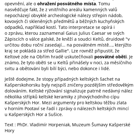
opevnění, ale o
ohražení posvátného místa
. Tomu
nasvědčuje fakt, že z vnitřního areálu kamenných valů
nepocházejí obvyklé archeologické nálezy střepin nádob,
kovových či skleněných předmětů a běžných kuchyňských
odpadků, například kostí. Tato interpretace se opírá i
o zprávu, kterou zaznamenal Gaius Julius Caesar ve svých
Zápiscích o válce galské, že kněží a soudci Keltů, druidové "v
určitou dobu roční zasedají... na posvátném místě..., kterýžto
kraj se pokládá za střed Gallie". Lze rovněž připustit, že
Keltové zde na Obřím hradě uskutečňovali
posvátné oběti
. Je
známo, že tyto oběti se u Keltů přinášely v noci, za měsíčního
svitu a obětováni byli bílí býci, nebo dokonce i lidé.
Ještě dodejme, že stopy případných keltských šachet na
Kašperskohorsku byly nejspíš zničeny pozdějším středověkým
dolováním. Keltské rýžování signalizuje patrně nedávný nález
několika střípků keltské keramiky z jihovýchodního cípu
Kašperských Hor. Mezi argumenty pro keltskou těžbu zlata
v horním Pootaví se řadí i zprávy o nálezech keltských mincí
u Kašperských Hor a Sušice.
Text : PhDr. Vladimír Horpeniak, Muzeum Šumavy Kašperské
Hory