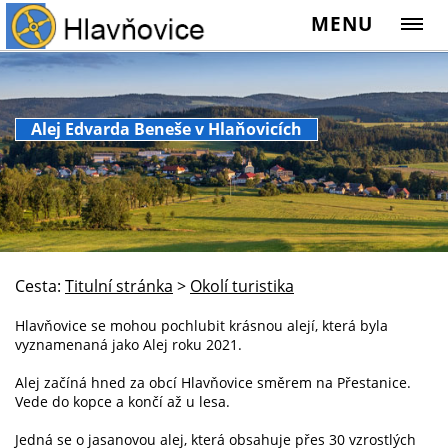
MENU
Alej Edvarda Beneše v Hlaňovicích
Cesta:
Titulní stránka
>
Okolí turistika
Hlavňovice se mohou pochlubit krásnou alejí, která byla
vyznamenaná jako Alej roku 2021.
Alej začíná hned za obcí Hlavňovice směrem na
Přestanice.
Vede do kopce a končí až u lesa.
Jedná se o jasanovou alej, která obsahuje přes 30 vzrostlých