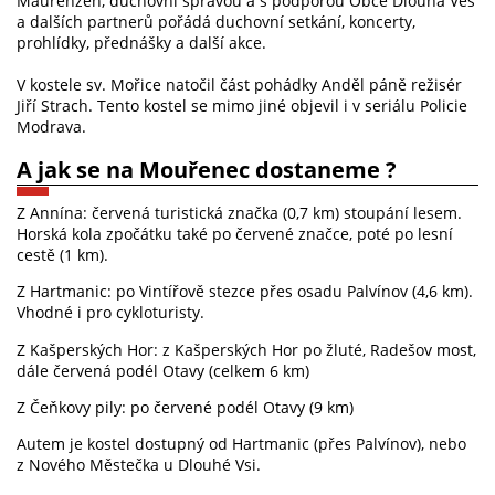
Maurenzen, duchovní správou a s podporou Obce Dlouhá Ves
a dalších partnerů pořádá duchovní setkání, koncerty,
prohlídky, přednášky a další akce.
V kostele sv. Mořice natočil část pohádky Anděl páně režisér
Jiří Strach. Tento kostel se mimo jiné objevil i v seriálu Policie
Modrava.
A jak se na Mouřenec dostaneme ?
Z Annína: červená turistická značka (0,7 km) stoupání lesem.
Horská kola zpočátku také po červené značce, poté po lesní
cestě (1 km).
Z Hartmanic: po Vintířově stezce přes osadu Palvínov (4,6 km).
Vhodné i pro cykloturisty.
Z Kašperských Hor: z Kašperských Hor po žluté, Radešov most,
dále červená podél Otavy (celkem 6 km)
Z Čeňkovy pily: po červené podél Otavy (9 km)
Autem je kostel dostupný od Hartmanic (přes Palvínov), nebo
z Nového Městečka u Dlouhé Vsi.