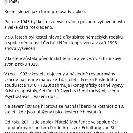
(
1045).
†
Kostel sloužil jako farní pro osady v okolí.
Po roce 1945 byl kostel zdevastován a původní vybavení bylo
z velké části rozkradeno.
V 90. letech byl kostel hlavně díky sbírce německých rodáků
a společnému úsilí Čechů i Němců opraven a v září 1993
znovu vysvěcen.
V kostele zůstala původní křtitelnice a ve věži visí bronzový
zvon z roku 1329.
V roce 1993 v kostele objeveny a následně restaurovány
vzácné nástěnné malby ze 14. století. Freska Posledního
soudu (cca 1310 - 1320) zahrnuje ikonograficky cenné výjevy
Krista s apoštoly, Setkání tří živých s třemi mrtvými, scénu
Psychostasis – Vážení duší.
Na severní straně hřbitova se nachází barokní kostnice z 18.
století, kde jsou uloženy tisíce kosterních ostatků.
Od roku 2011 zde spolek Přátelé Mouřence ve spolupráci
s podpůrným spolkem Förderkreis zur Erhaltung von St.