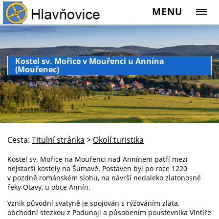
MENU
Kostel sv. Mořice v Mouřenci u Annína
(Mouřenec)
Cesta:
Titulní stránka
>
Okolí turistika
Kostel sv. Mořice na Mouřenci nad Annínem patří mezi
nejstarší kostely na Šumavě. Postaven byl po roce 1220
v pozdně románském slohu, na návrší nedaleko zlatonosné
řeky Otavy, u obce Annín.
Vznik původní svatyně je spojován s rýžováním zlata,
obchodní stezkou z Podunají a působením poustevníka Vintíře