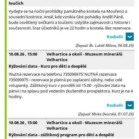
loučích
Vydejte se na noční prohlídky památného kostela na Mouřenci a
sousední kostnice. Areál, kde vznikla část pohádky Anděl Páně,
bude osvětlený svíčkami a loučemi. Uslyšíte zajímavosti z historie i
současnosti. Sraz účastníků je ve 22 hodin u kostela. Bez rezervace.
(Zapsal: Bc. Lukáš Milota, 06.08.26)
10.08.26
, 15:00
Velhartice a okolí - Muzeum minerálů
Velhartice
Rýžování zlata - Kurz pro děti a dospělé
!Nutná rezervace na telefonu 735099975! NUTNÁ rezervace
735099975 - rezervace je platná po zaplacení zálohy, nebo celé
vstupenky. Zážitkový kurz v pondělí od 15.00 - rýžování zlata na
pánvi i na splavu pod vedením zkušeného prospektora. Kurz je na 4
hodiny.
(Zapsal: Mirka Dvorská, 01.07.26)
10.08.26
, 15:00
Velhartice a okolí - Muzeum minerálů
Velhartice
Rýžování zlata - zážitkový program pro děti a dospělé