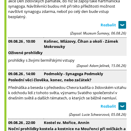
akce Den židovských památek, do níž se zapojí také hartmanická
synagoga. Návštěvníci budou mít při této příležitosti možnost
navštívit synagogu zdarma, neboť po celý den bude vstup
bezplatný.
(Zapsal: Muzeum Šumavy, 06.08.26)
09.08.26
, 10:00
Kolinec, Mlázovy, Číhan a okolí - Zámek
Mokrosuky
Oživené prohlídky
prohlídky s živými šermířskými vstupy
(Zapsal: Adam Jelínek, 15.06.26)
09.08.26
, 14:00
Podmokly - Synagoga Podmokly
Poslední věci člověka, konec, nebo začátek?
Přednáška a beseda s předsedou Chevra kadiša o židovském vztahu
k odchodu lidí z tohoto světa, významu Svatého společenství v
dnešním světě a dalších tématech, o kterých se běžně nemluví.
(Zapsal: Lucie Schwarzová, 05.08.26)
09.08.26
, 22:00
Kostel sv. Mořice, Annín
Noční prohlídky kostela a kostnice na Mouřenci při svíčkách a