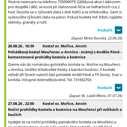
!Nutná rezervace na telefonu 735099975! Zážitková akce s lektorem
pro dospělé i děti, se koná při zlatonosné říčce ve Velharticích cca 2
hod. Dozvíte se o rýžování zlata z dob Keltů a ze středověku. Sami si
vyzkoušíte rýžování zlata na pánvi. Pokud budete mít štěstí, najdete
zlatinky, granáty a rutil.
(Zapsal: Mirka Dvorská, 22.06.26)
26.08.26
, 16:30
Kostel sv. Mořice, Annín
Pohádkový kostel Mouřenec u Annína - známý z Anděla Páně -
komentované prohídky kostela a kostnice
Zveme vás do románsko-gotického kostela sv. Mořice na Mouřenci
u Annína. Uvidíte středověké fresky a barokní kostnici. V kostele
režisér Jiří Strach natočil část pohádek Anděl Páně a Tři životy. Sraz u
kostela. Vstupné dobro(libo)volné. Tel. 731692703
(Zapsal: Bc. Lukáš Milota, 01.07.26)
27.08.26
, 22:00
Kostel sv. Mořice, Annín
Noční prohlídky kostela a kostnice na Mouřenci při svíčkách a
loučích
Vydejte se na noční prohlídky památného kostela na Mouřenci a
sousední kostnice. Areál, kde vznikla část pohádky Anděl Páně,