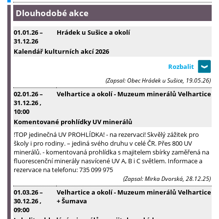
Dlouhodobé akce
01.01.26
–
Hrádek u Sušice a okolí
31.12.26
Kalendář kulturních akcí 2026
(Zapsal: Obec Hrádek u Sušice, 19.05.26)
02.01.26
–
Velhartice a okolí - Muzeum minerálů Velhartice
31.12.26
,
10:00
Komentované prohlídky UV minerálů
!TOP jedinečná UV PROHLÍDKA! - na rezervaci! Skvělý zážitek pro
školy i pro rodiny. – jediná svého druhu v celé ČR. Přes 800 UV
minerálů. - komentovaná prohlídka s majitelem sbírky zaměřená na
fluorescenční minerály nasvícené UV A, B i C světlem. Informace a
rezervace na telefonu: 735 099 975
(Zapsal: Mirka Dvorská, 28.12.25)
01.03.26
–
Velhartice a okolí - Muzeum minerálů Velhartice
30.12.26
,
+ Šumava
09:00