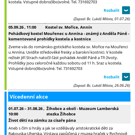
kostela. Vstupné dobro(libo)volné. Tel. 731692703
(Zapsal: Bc. Lukáš Milota, 01.07.26)
05.09.26
, 11:00
Kostel sv. Mořice, Annín
Pohádkový kostel Mouřenec u Annína - známý z Anděla Páně -
komentované prohídky kostela a kostnice
Zveme vás do románsko-gotického kostela sv. Mořice na Mouřenci
u Annína. Uvidíte středověké fresky a barokní kostnici. V kostele
režisér Jiří Strach natočil část pohádek Anděl Páně a Tři životy.
Prohlídky jsou celoročně každou sobotu od 11 h. Sraz u kostela.
Vstupné dobro(libo)volné. Tel. 731692703
(Zapsal: Bc. Lukáš Milota, 26.06.26)
Vícedenní akce
01.07.26
–
31.08.26
,
Žihobce a okolí - Muzeum Lamberská
10:00
stezka Žihobce
Život dětí na zámku za císaře pána
Aneb s čím si hrály a jak se vzdělávaly aristokratické děti za
Rakouska-Uherska. Výstava zapůjčená z muzea hraček v Rychnově