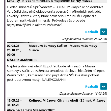
Lokality - hledání minerálů s majitelem sbírky muzea
Hledání minerálů s průvodcem – LOKALITY - kdykoliv po domluvě.
Vzrušující akce plná objevování a poznávání přírodních pokladů.
Lokality - zážitek, který bude bavit celou rodinu 😍 Pojďte si s
Liborem najít vlastní minerály. Průvodce vás provede
nejzajímavějšími lokalitami Pošumaví.
(Zapsal: Mirka Dvorská, 24.02.26)
07.04.26
–
Muzeum Šumavy Sušice - Muzeum Šumavy
25.10.26
,
Sušice
09:00
NÁLEPKOMÁNIE III.
Najdeš je dřív, než uletí? Už potřetí bude letní sezóna Muzea
Šumavy v Sušici zpestřena (a tentokrát doslova) hledáním nálepek.
Vezmi rodinu, kamarády nebo přijď klidně SÓLO a zkus pokořit
pestrobarevnou motýlí NÁLEPKOMÁNII III.
(Zapsal: Muzeum Šumavy, 16.03.26)
15.05.26
–
Kolinec, Mlázovy, Číhan a okolí - Zámek Mlázovy
31.12.26
Akce na Zámku Mlázovy (2026)