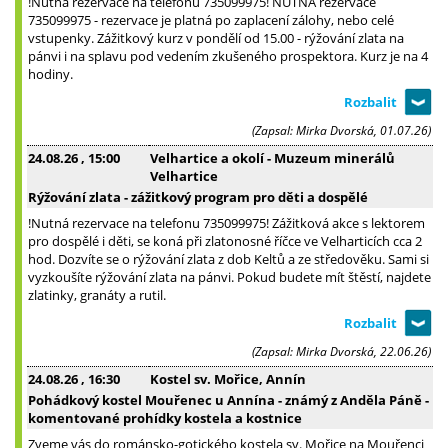
!Nutná rezervace na telefonu 735099975! NUTNÁ rezervace
735099975 - rezervace je platná po zaplacení zálohy, nebo celé
vstupenky. Zážitkový kurz v pondělí od 15.00 - rýžování zlata na
pánvi i na splavu pod vedením zkušeného prospektora. Kurz je na 4
hodiny.
(Zapsal: Mirka Dvorská, 01.07.26)
24.08.26
, 15:00
Velhartice a okolí - Muzeum minerálů
Velhartice
Rýžování zlata - zážitkový program pro děti a dospělé
!Nutná rezervace na telefonu 735099975! Zážitková akce s lektorem
pro dospělé i děti, se koná při zlatonosné říčce ve Velharticích cca 2
hod. Dozvíte se o rýžování zlata z dob Keltů a ze středověku. Sami si
vyzkoušíte rýžování zlata na pánvi. Pokud budete mít štěstí, najdete
zlatinky, granáty a rutil.
(Zapsal: Mirka Dvorská, 22.06.26)
24.08.26
, 16:30
Kostel sv. Mořice, Annín
Pohádkový kostel Mouřenec u Annína - známý z Anděla Páně -
komentované prohídky kostela a kostnice
Zveme vás do románsko-gotického kostela sv. Mořice na Mouřenci