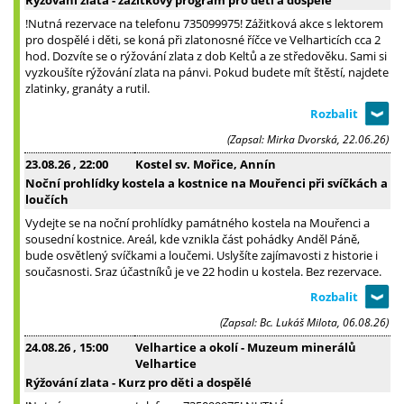
!Nutná rezervace na telefonu 735099975! Zážitková akce s lektorem
pro dospělé i děti, se koná při zlatonosné říčce ve Velharticích cca 2
hod. Dozvíte se o rýžování zlata z dob Keltů a ze středověku. Sami si
vyzkoušíte rýžování zlata na pánvi. Pokud budete mít štěstí, najdete
zlatinky, granáty a rutil.
(Zapsal: Mirka Dvorská, 22.06.26)
23.08.26
, 22:00
Kostel sv. Mořice, Annín
Noční prohlídky kostela a kostnice na Mouřenci při svíčkách a
loučích
Vydejte se na noční prohlídky památného kostela na Mouřenci a
sousední kostnice. Areál, kde vznikla část pohádky Anděl Páně,
bude osvětlený svíčkami a loučemi. Uslyšíte zajímavosti z historie i
současnosti. Sraz účastníků je ve 22 hodin u kostela. Bez rezervace.
(Zapsal: Bc. Lukáš Milota, 06.08.26)
24.08.26
, 15:00
Velhartice a okolí - Muzeum minerálů
Velhartice
Rýžování zlata - Kurz pro děti a dospělé