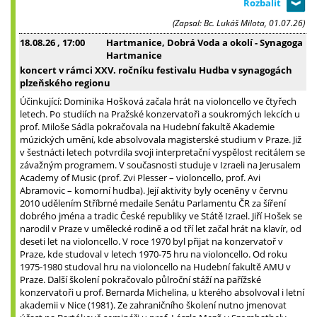
(Zapsal: Bc. Lukáš Milota, 01.07.26)
18.08.26
, 17:00
Hartmanice, Dobrá Voda a okolí - Synagoga
Hartmanice
koncert v rámci XXV. ročníku festivalu Hudba v synagogách
plzeňského regionu
Účinkující: Dominika Hošková začala hrát na violoncello ve čtyřech
letech. Po studiích na Pražské konzervatoři a soukromých lekcích u
prof. Miloše Sádla pokračovala na Hudební fakultě Akademie
múzických umění, kde absolvovala magisterské studium v Praze. Již
v šestnácti letech potvrdila svoji interpretační vyspělost recitálem se
závažným programem. V současnosti studuje v Izraeli na Jerusalem
Academy of Music (prof. Zvi Plesser – violoncello, prof. Avi
Abramovic – komorní hudba). Její aktivity byly oceněny v červnu
2010 udělením Stříbrné medaile Senátu Parlamentu ČR za šíření
dobrého jména a tradic České republiky ve Státě Izrael. Jiří Hošek se
narodil v Praze v umělecké rodině a od tří let začal hrát na klavír, od
deseti let na violoncello. V roce 1970 byl přijat na konzervatoř v
Praze, kde studoval v letech 1970-75 hru na violoncello. Od roku
1975-1980 studoval hru na violoncello na Hudební fakultě AMU v
Praze. Další školení pokračovalo půlroční stáží na pařížské
konzervatoři u prof. Bernarda Michelina, u kterého absolvoval i letní
akademii v Nice (1981). Ze zahraničního školení nutno jmenovat