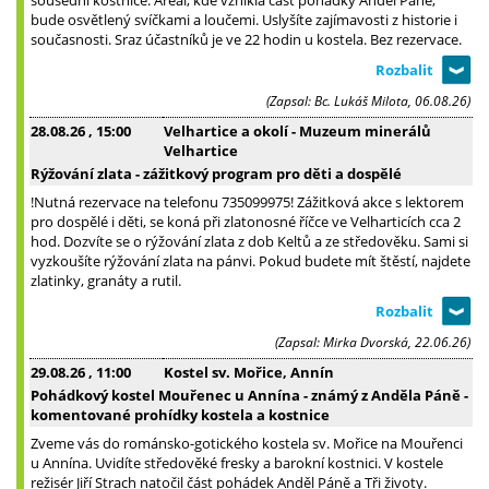
bude osvětlený svíčkami a loučemi. Uslyšíte zajímavosti z historie i
současnosti. Sraz účastníků je ve 22 hodin u kostela. Bez rezervace.
(Zapsal: Bc. Lukáš Milota, 06.08.26)
28.08.26
, 15:00
Velhartice a okolí - Muzeum minerálů
Velhartice
Rýžování zlata - zážitkový program pro děti a dospělé
!Nutná rezervace na telefonu 735099975! Zážitková akce s lektorem
pro dospělé i děti, se koná při zlatonosné říčce ve Velharticích cca 2
hod. Dozvíte se o rýžování zlata z dob Keltů a ze středověku. Sami si
vyzkoušíte rýžování zlata na pánvi. Pokud budete mít štěstí, najdete
zlatinky, granáty a rutil.
(Zapsal: Mirka Dvorská, 22.06.26)
29.08.26
, 11:00
Kostel sv. Mořice, Annín
Pohádkový kostel Mouřenec u Annína - známý z Anděla Páně -
komentované prohídky kostela a kostnice
Zveme vás do románsko-gotického kostela sv. Mořice na Mouřenci
u Annína. Uvidíte středověké fresky a barokní kostnici. V kostele
režisér Jiří Strach natočil část pohádek Anděl Páně a Tři životy.