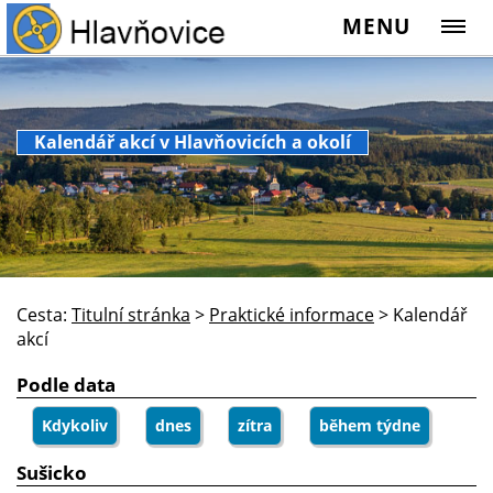
MENU
Kalendář akcí v Hlavňovicích a okolí
Cesta:
Titulní stránka
>
Praktické informace
>
Kalendář
akcí
Podle data
Kdykoliv
dnes
zítra
během týdne
Sušicko