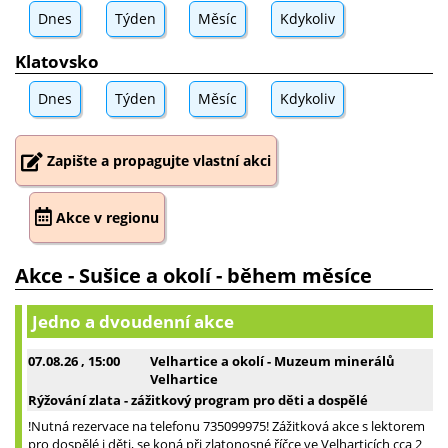
Dnes
Týden
Měsíc
Kdykoliv
Klatovsko
Dnes
Týden
Měsíc
Kdykoliv
Zapište a propagujte vlastní akci
Akce v regionu
Akce - Sušice a okolí - během měsíce
Jedno a dvoudenní akce
07.08.26
, 15:00
Velhartice a okolí - Muzeum minerálů
Velhartice
Rýžování zlata - zážitkový program pro děti a dospělé
!Nutná rezervace na telefonu 735099975! Zážitková akce s lektorem
pro dospělé i děti, se koná při zlatonosné říčce ve Velharticích cca 2