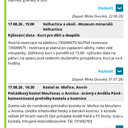
(Zapsal: Mirka Dvorská, 22.06.26)
17.08.26
, 15:00
Velhartice a okolí - Muzeum minerálů
Velhartice
Rýžování zlata - Kurz pro děti a dospělé
!Nutná rezervace na telefonu 735099975! NUTNÁ rezervace
735099975 - rezervace je platná po zaplacení zálohy, nebo celé
vstupenky. Zážitkový kurz v pondělí od 15.00 - rýžování zlata na
pánvi i na splavu pod vedením zkušeného prospektora. Kurz je na 4
hodiny.
(Zapsal: Mirka Dvorská, 01.07.26)
17.08.26
, 16:30
Kostel sv. Mořice, Annín
Pohádkový kostel Mouřenec u Annína - známý z Anděla Páně -
komentované prohídky kostela a kostnice
Zveme vás do románsko-gotického kostela sv. Mořice na Mouřenci
u Annína. Uvidíte středověké fresky a barokní kostnici. V kostele
režisér Jiří Strach natočil část pohádek Anděl Páně a Tři životy. Sraz u
kostela. Vstupné dobro(libo)volné. Tel. 731692703