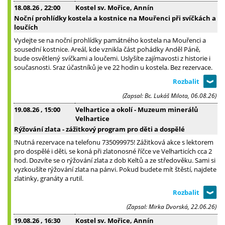
18.08.26
, 22:00
Kostel sv. Mořice, Annín
Noční prohlídky kostela a kostnice na Mouřenci při svíčkách a
loučích
Vydejte se na noční prohlídky památného kostela na Mouřenci a
sousední kostnice. Areál, kde vznikla část pohádky Anděl Páně,
bude osvětlený svíčkami a loučemi. Uslyšíte zajímavosti z historie i
současnosti. Sraz účastníků je ve 22 hodin u kostela. Bez rezervace.
(Zapsal: Bc. Lukáš Milota, 06.08.26)
19.08.26
, 15:00
Velhartice a okolí - Muzeum minerálů
Velhartice
Rýžování zlata - zážitkový program pro děti a dospělé
!Nutná rezervace na telefonu 735099975! Zážitková akce s lektorem
pro dospělé i děti, se koná při zlatonosné říčce ve Velharticích cca 2
hod. Dozvíte se o rýžování zlata z dob Keltů a ze středověku. Sami si
vyzkoušíte rýžování zlata na pánvi. Pokud budete mít štěstí, najdete
zlatinky, granáty a rutil.
(Zapsal: Mirka Dvorská, 22.06.26)
19.08.26
, 16:30
Kostel sv. Mořice, Annín