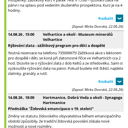
pánvi i na splavu pod vedením zkušeného prospektora. Kurz je na 4
hodiny.
(Zapsal: Mirka Dvorská, 22.06.26)
14.08.26
, 15:00
Velhartice a okolí - Muzeum minerálů
Velhartice
Rýžování zlata - zážitkový program pro děti a dospělé
!Nutná rezervace na telefonu 735099975! Zážitková akce s lektorem
pro dospělé i děti, se koná při zlatonosné říčce ve Velharticích cca 2
hod. Dozvíte se o rýžování zlata z dob Keltů a ze středověku. Sami si
vyzkoušíte rýžování zlata na pánvi. Pokud budete mít štěstí, najdete
zlatinky, granáty a rutil.
(Zapsal: Mirka Dvorská, 22.06.26)
14.08.26
, 18:00
Hartmanice, Dobrá Voda a okolí - Synagoga
Hartmanice
Přednáška "Židovská emancipace v 19. století"
Změny ve statutu židovského obyvatelstva během emancipačního
období způsobily, že tradiční židovská povolání získala nové
možnosti a nové rozměry.