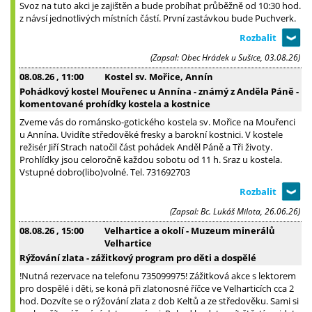
Svoz na tuto akci je zajištěn a bude probíhat průběžně od 10:30 hod.
z návsí jednotlivých místních částí. První zastávkou bude Puchverk.
(Zapsal: Obec Hrádek u Sušice, 03.08.26)
08.08.26
, 11:00
Kostel sv. Mořice, Annín
Pohádkový kostel Mouřenec u Annína - známý z Anděla Páně -
komentované prohídky kostela a kostnice
Zveme vás do románsko-gotického kostela sv. Mořice na Mouřenci
u Annína. Uvidíte středověké fresky a barokní kostnici. V kostele
režisér Jiří Strach natočil část pohádek Anděl Páně a Tři životy.
Prohlídky jsou celoročně každou sobotu od 11 h. Sraz u kostela.
Vstupné dobro(libo)volné. Tel. 731692703
(Zapsal: Bc. Lukáš Milota, 26.06.26)
08.08.26
, 15:00
Velhartice a okolí - Muzeum minerálů
Velhartice
Rýžování zlata - zážitkový program pro děti a dospělé
!Nutná rezervace na telefonu 735099975! Zážitková akce s lektorem
pro dospělé i děti, se koná při zlatonosné říčce ve Velharticích cca 2
hod. Dozvíte se o rýžování zlata z dob Keltů a ze středověku. Sami si