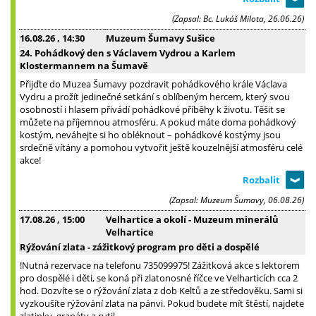
(Zapsal: Bc. Lukáš Milota, 26.06.26)
16.08.26
, 14:30
Muzeum Šumavy Sušice
24. Pohádkový den s Václavem Vydrou a Karlem
Klostermannem na Šumavě
Přijďte do Muzea Šumavy pozdravit pohádkového krále Václava
Vydru a prožít jedinečné setkání s oblíbeným hercem, který svou
osobností i hlasem přivádí pohádkové příběhy k životu. Těšit se
můžete na příjemnou atmosféru. A pokud máte doma pohádkový
kostým, neváhejte si ho obléknout – pohádkové kostýmy jsou
srdečně vítány a pomohou vytvořit ještě kouzelnější atmosféru celé
akce!
(Zapsal: Muzeum Šumavy, 06.08.26)
17.08.26
, 15:00
Velhartice a okolí - Muzeum minerálů
Velhartice
Rýžování zlata - zážitkový program pro děti a dospělé
!Nutná rezervace na telefonu 735099975! Zážitková akce s lektorem
pro dospělé i děti, se koná při zlatonosné říčce ve Velharticích cca 2
hod. Dozvíte se o rýžování zlata z dob Keltů a ze středověku. Sami si
vyzkoušíte rýžování zlata na pánvi. Pokud budete mít štěstí, najdete
zlatinky, granáty a rutil.