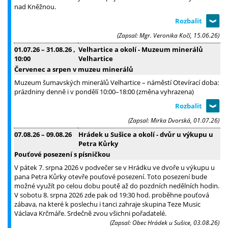
nad Kněžnou.
(Zapsal: Mgr. Veronika Kočí, 15.06.26)
01.07.26
–
31.08.26
,
Velhartice a okolí - Muzeum minerálů
10:00
Velhartice
Červenec a srpen v muzeu minerálů
Muzeum šumavských minerálů Velhartice – náměstí Otevírací doba:
prázdniny denně i v pondělí 10:00–18:00 (změna vyhrazena)
(Zapsal: Mirka Dvorská, 01.07.26)
07.08.26
–
09.08.26
Hrádek u Sušice a okolí - dvůr u výkupu u
Petra Kůrky
Pouťové posezení s písničkou
V pátek 7. srpna 2026 v podvečer se v Hrádku ve dvoře u výkupu u
pana Petra Kůrky otevře pouťové posezení. Toto posezení bude
možné využít po celou dobu poutě až do pozdních nedělních hodin.
V sobotu 8. srpna 2026 zde pak od 19:30 hod. proběhne pouťová
zábava, na které k poslechu i tanci zahraje skupina Teze Music
Václava Krčmáře. Srdečně zvou všichni pořadatelé.
(Zapsal: Obec Hrádek u Sušice, 03.08.26)