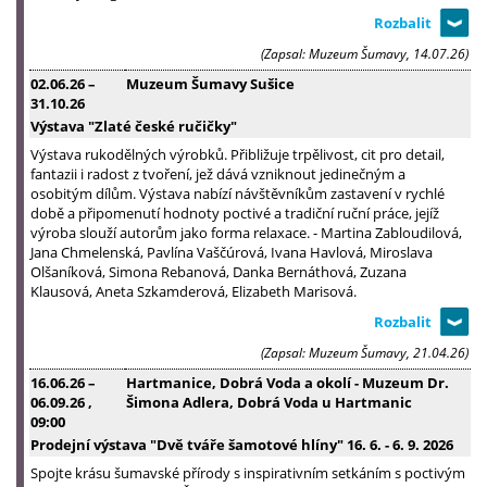
(Zapsal: Muzeum Šumavy, 14.07.26)
02.06.26
–
Muzeum Šumavy Sušice
31.10.26
Výstava "Zlaté české ručičky"
Výstava rukodělných výrobků. Přibližuje trpělivost, cit pro detail,
fantazii i radost z tvoření, jež dává vzniknout jedinečným a
osobitým dílům. Výstava nabízí návštěvníkům zastavení v rychlé
době a připomenutí hodnoty poctivé a tradiční ruční práce, jejíž
výroba slouží autorům jako forma relaxace. - Martina Zabloudilová,
Jana Chmelenská, Pavlína Vaščúrová, Ivana Havlová, Miroslava
Olšaníková, Simona Rebanová, Danka Bernáthová, Zuzana
Klausová, Aneta Szkamderová, Elizabeth Marisová.
(Zapsal: Muzeum Šumavy, 21.04.26)
16.06.26
–
Hartmanice, Dobrá Voda a okolí - Muzeum Dr.
06.09.26
,
Šimona Adlera, Dobrá Voda u Hartmanic
09:00
Prodejní výstava "Dvě tváře šamotové hlíny" 16. 6. - 6. 9. 2026
Spojte krásu šumavské přírody s inspirativním setkáním s poctivým