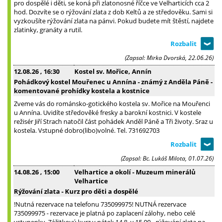
pro dospělé i děti, se koná při zlatonosné říčce ve Velharticích cca 2
hod. Dozvíte se o rýžování zlata z dob Keltů a ze středověku. Sami si
vyzkoušíte rýžování zlata na pánvi. Pokud budete mít štěstí, najdete
zlatinky, granáty a rutil.
(Zapsal: Mirka Dvorská, 22.06.26)
12.08.26
, 16:30
Kostel sv. Mořice, Annín
Pohádkový kostel Mouřenec u Annína - známý z Anděla Páně -
komentované prohídky kostela a kostnice
Zveme vás do románsko-gotického kostela sv. Mořice na Mouřenci
u Annína. Uvidíte středověké fresky a barokní kostnici. V kostele
režisér Jiří Strach natočil část pohádek Anděl Páně a Tři životy. Sraz u
kostela. Vstupné dobro(libo)volné. Tel. 731692703
(Zapsal: Bc. Lukáš Milota, 01.07.26)
14.08.26
, 15:00
Velhartice a okolí - Muzeum minerálů
Velhartice
Rýžování zlata - Kurz pro děti a dospělé
!Nutná rezervace na telefonu 735099975! NUTNÁ rezervace
735099975 - rezervace je platná po zaplacení zálohy, nebo celé
vstupenky. Zážitkový kurz v pátek 14.8. v 15.00 - rýžování zlata na