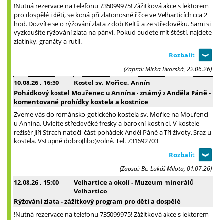
!Nutná rezervace na telefonu 735099975! Zážitková akce s lektorem
pro dospělé i děti, se koná při zlatonosné říčce ve Velharticích cca 2
hod. Dozvíte se o rýžování zlata z dob Keltů a ze středověku. Sami si
vyzkoušíte rýžování zlata na pánvi. Pokud budete mít štěstí, najdete
zlatinky, granáty a rutil.
(Zapsal: Mirka Dvorská, 22.06.26)
10.08.26
, 16:30
Kostel sv. Mořice, Annín
Pohádkový kostel Mouřenec u Annína - známý z Anděla Páně -
komentované prohídky kostela a kostnice
Zveme vás do románsko-gotického kostela sv. Mořice na Mouřenci
u Annína. Uvidíte středověké fresky a barokní kostnici. V kostele
režisér Jiří Strach natočil část pohádek Anděl Páně a Tři životy. Sraz u
kostela. Vstupné dobro(libo)volné. Tel. 731692703
(Zapsal: Bc. Lukáš Milota, 01.07.26)
12.08.26
, 15:00
Velhartice a okolí - Muzeum minerálů
Velhartice
Rýžování zlata - zážitkový program pro děti a dospělé
!Nutná rezervace na telefonu 735099975! Zážitková akce s lektorem