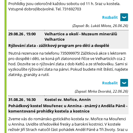
Prohlídky jsou celoročně každou sobotu od 11 h. Sraz u kostela.
Vstupné dobro(libo)volné. Tel. 731692703
(Zapsal: Bc. Lukáš Milota, 26.06.26)
29.08.26
, 15:00
Velhartice a okolí - Muzeum minerálů
Velhartice
Rýžování zlata - zážitkový program pro děti a dospělé
!Nutná rezervace na telefonu 735099975! Zážitková akce s lektorem
pro dospělé i děti, se koná při zlatonosné říčce ve Velharticích cca 2
hod. Dozvíte se o rýžování zlata z dob Keltů a ze středověku. Sami si
vyzkoušíte rýžování zlata na pánvi. Pokud budete mít štěstí, najdete
zlatinky, granáty a rutil.
(Zapsal: Mirka Dvorská, 22.06.26)
31.08.26
, 16:30
Kostel sv. Mořice, Annín
Pohádkový kostel Mouřenec u Annína - známý z Anděla Páně -
komentované prohídky kostela a kostnice
Zveme vás do románsko-gotického kostela sv. Mořice na Mouřenci
u Annína. Uvidíte středověké fresky a barokní kostnici. V kostele
režisér Jiří Strach natočil část pohádek Anděl Páně a Tři životy. Sraz u