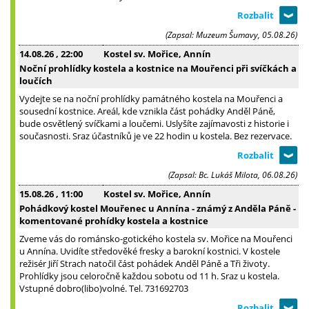
(Zapsal: Muzeum Šumavy, 05.08.26)
14.08.26
, 22:00
Kostel sv. Mořice, Annín
Noční prohlídky kostela a kostnice na Mouřenci při svíčkách a
loučích
Vydejte se na noční prohlídky památného kostela na Mouřenci a
sousední kostnice. Areál, kde vznikla část pohádky Anděl Páně,
bude osvětlený svíčkami a loučemi. Uslyšíte zajímavosti z historie i
současnosti. Sraz účastníků je ve 22 hodin u kostela. Bez rezervace.
(Zapsal: Bc. Lukáš Milota, 06.08.26)
15.08.26
, 11:00
Kostel sv. Mořice, Annín
Pohádkový kostel Mouřenec u Annína - známý z Anděla Páně -
komentované prohídky kostela a kostnice
Zveme vás do románsko-gotického kostela sv. Mořice na Mouřenci
u Annína. Uvidíte středověké fresky a barokní kostnici. V kostele
režisér Jiří Strach natočil část pohádek Anděl Páně a Tři životy.
Prohlídky jsou celoročně každou sobotu od 11 h. Sraz u kostela.
Vstupné dobro(libo)volné. Tel. 731692703