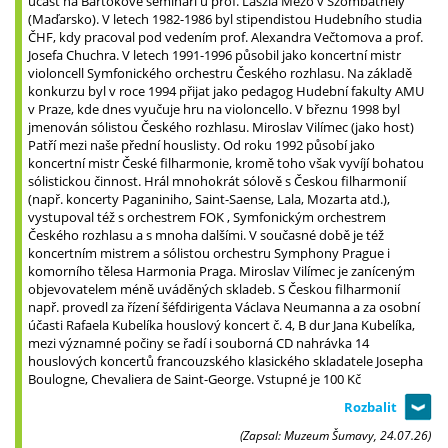
účast na Bartókově semináři u prof. Lászla Mezõ v Szombathely
(Maďarsko). V letech 1982-1986 byl stipendistou Hudebního studia
ČHF, kdy pracoval pod vedením prof. Alexandra Večtomova a prof.
Josefa Chuchra. V letech 1991-1996 působil jako koncertní mistr
violoncell Symfonického orchestru Českého rozhlasu. Na základě
konkurzu byl v roce 1994 přijat jako pedagog Hudební fakulty AMU
v Praze, kde dnes vyučuje hru na violoncello. V březnu 1998 byl
jmenován sólistou Českého rozhlasu. Miroslav Vilímec (jako host)
Patří mezi naše přední houslisty. Od roku 1992 působí jako
koncertní mistr České filharmonie, kromě toho však vyvíjí bohatou
sólistickou činnost. Hrál mnohokrát sólově s Českou filharmonií
(např. koncerty Paganiniho, Saint-Saense, Lala, Mozarta atd.),
vystupoval též s orchestrem FOK , Symfonickým orchestrem
Českého rozhlasu a s mnoha dalšími. V současné době je též
koncertním mistrem a sólistou orchestru Symphony Prague i
komorního tělesa Harmonia Praga. Miroslav Vilímec je zaníceným
objevovatelem méně uváděných skladeb. S Českou filharmonií
např. provedl za řízení šéfdirigenta Václava Neumanna a za osobní
účasti Rafaela Kubelíka houslový koncert č. 4, B dur Jana Kubelíka,
mezi významné počiny se řadí i souborná CD nahrávka 14
houslových koncertů francouzského klasického skladatele Josepha
Boulogne, Chevaliera de Saint-George. Vstupné je 100 Kč
(Zapsal: Muzeum Šumavy, 24.07.26)