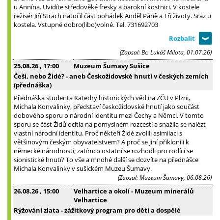
u Annína. Uvidíte středověké fresky a barokní kostnici. V kostele
režisér Jiří Strach natočil část pohádek Anděl Páně a Tři životy. Sraz u
kostela. Vstupné dobro(libo)volné. Tel. 731692703
(Zapsal: Bc. Lukáš Milota, 01.07.26)
25.08.26
, 17:00
Muzeum Šumavy Sušice
Češi, nebo Židé? - aneb Českožidovské hnutí v českých zemích
(přednáška)
Přednáška studenta Katedry historických věd na ZČU v Plzni,
Michala Konvalinky, představí českožidovské hnutí jako součást
dobového sporu o národní identitu mezi Čechy a Němci. V tomto
sporu se část Židů ocitla na pomyslném rozcestí a snažila se nalézt
vlastní národní identitu. Proč někteří Židé zvolili asimilaci s
většinovým českým obyvatelstvem? A proč se jiní přiklonili k
německé národnosti, zatímco ostatní se rozhodli pro rodící se
sionistické hnutí? To vše a mnohé další se dozvíte na přednášce
Michala Konvalinky v sušickém Muzeu Šumavy.
(Zapsal: Muzeum Šumavy, 06.08.26)
26.08.26
, 15:00
Velhartice a okolí - Muzeum minerálů
Velhartice
Rýžování zlata - zážitkový program pro děti a dospělé