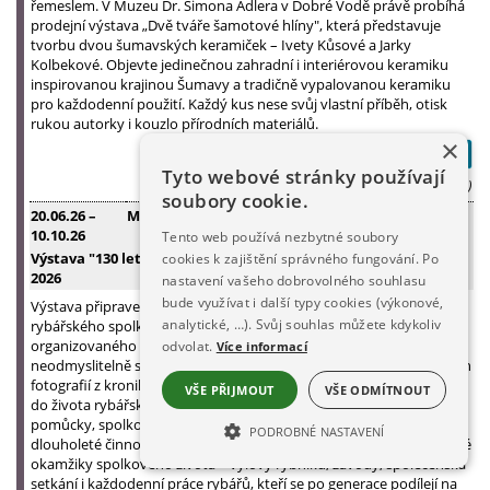
řemeslem. V Muzeu Dr. Šimona Adlera v Dobré Vodě právě probíhá
prodejní výstava „Dvě tváře šamotové hlíny", která představuje
tvorbu dvou šumavských keramiček – Ivety Kůsové a Jarky
Kolbekové. Objevte jedinečnou zahradní i interiérovou keramiku
inspirovanou krajinou Šumavy a tradičně vypalovanou keramiku
pro každodenní použití. Každý kus nese svůj vlastní příběh, otisk
rukou autorky i kouzlo přírodních materiálů.
×
Tyto webové stránky používají
(Zapsal: Muzeum Šumavy, 15.06.26)
soubory cookie.
20.06.26
–
Muzeum Šumavy Sušice
10.10.26
Tento web používá nezbytné soubory
Výstava "130 let Rybářské organizace v Sušici" 20. 6. - 10. 10.
cookies k zajištění správného fungování. Po
2026
nastavení vašeho dobrovolného souhlasu
bude využívat i další typy cookies (výkonové,
Výstava připravená u příležitosti 130. výročí založení prvního
analytické, …). Svůj souhlas můžete kdykoliv
rybářského spolku v Sušici připomíná bohatou historii
organizovaného rybářství ve městě,jehož osudy jsou po staletí
odvolat.
Více informací
neodmyslitelně spjaty s řekou Otavou. Prostřednictvím historických
fotografií z kronik a autentických předmětů nahlédnou návštěvníci
VŠE PŘIJMOUT
VŠE ODMÍTNOUT
do života rybářského spolku. K vidění jsou tradiční rybářské
pomůcky, spolková vlajka, rybářské právo a další zajímavé doklady
PODROBNÉ NASTAVENÍ
dlouholeté činnosti místních rybářů. Zachyceny jsou také významné
okamžiky spolkového života – výlovy rybníků, závody, společenská
NEZBYTNĚ NUTNÉ SOUBORY
setkání i každodenní práce rybářů, kteří se po generace podílejí na