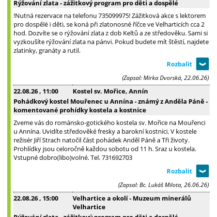
Rýžování zlata - zážitkový program pro děti a dospělé
!Nutná rezervace na telefonu 735099975! Zážitková akce s lektorem
pro dospělé i děti, se koná při zlatonosné říčce ve Velharticích cca 2
hod. Dozvíte se o rýžování zlata z dob Keltů a ze středověku. Sami si
vyzkoušíte rýžování zlata na pánvi. Pokud budete mít štěstí, najdete
zlatinky, granáty a rutil.
(Zapsal: Mirka Dvorská, 22.06.26)
22.08.26
, 11:00
Kostel sv. Mořice, Annín
Pohádkový kostel Mouřenec u Annína - známý z Anděla Páně -
komentované prohídky kostela a kostnice
Zveme vás do románsko-gotického kostela sv. Mořice na Mouřenci
u Annína. Uvidíte středověké fresky a barokní kostnici. V kostele
režisér Jiří Strach natočil část pohádek Anděl Páně a Tři životy.
Prohlídky jsou celoročně každou sobotu od 11 h. Sraz u kostela.
Vstupné dobro(libo)volné. Tel. 731692703
(Zapsal: Bc. Lukáš Milota, 26.06.26)
22.08.26
, 15:00
Velhartice a okolí - Muzeum minerálů
Velhartice
Rýžování zlata - zážitkový program pro děti a dospělé