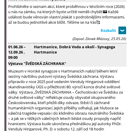
Prohlídněte si seznam akcí, které proběhnou v letošním roce (2026)
u nás na zámku, na kterých byste určitě neměli chybět!🏰 Každé
události bude věnován vlastní plakát s podrobnějšími informacemi,
až se budou jednotlivé akce blížit. Těšíme se na Vás🥰
(Zapsal: Zámek Mlázovy, 25.05.26)
01.06.26
–
Hartmanice, Dobrá Voda a okolí - Synagoga
12.09.26
,
Hartmanice
09:00
Výstava "ŠVÉDSKÁ ZÁCHRANA"
Muzeum v Horské synagoze v Hartmanicích nabízí během letní
sezóny návštěvu putovní výstavy Švédská záchrana. Výstavu
připravilo v roce 2025 pod vedením Venduly Hingarové oddělení
skandinavistiky ÚGS u příležitosti 80. výročí konce druhé světové
války. Výstava „ŠVÉDSKÁ ZÁCHRANA – Čechoslováci ve Švédsku za
druhé světové války“ reflektuje osudy obyvatel okupovaného
Československa, kteří přežili díky odvaze, štěstí či záchraně
humanitárních organizací. Jejich příběhy odhalují, jak hluboce se
válečná tragédie vepsala i do klidného obrazu neutrálního Švédska
– a jak se v těžkých válečných letech lidské osudy propojily napříč
hranicemi. Výstava bude ukončena přednáškou její autorky PhDr.
Venduly Hingarové, Ph. D. v sobotu 12. září od 18 hodin