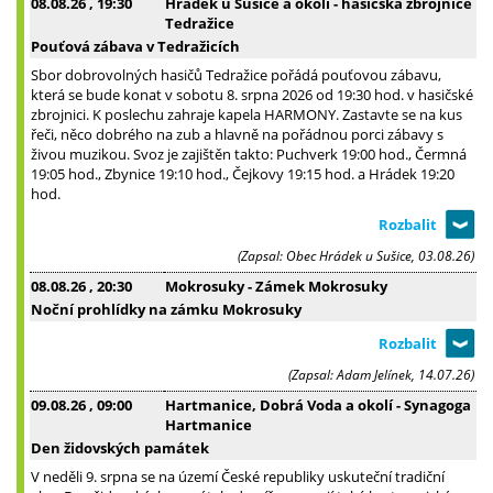
08.08.26
, 19:30
Hrádek u Sušice a okolí - hasičská zbrojnice
Tedražice
Pouťová zábava v Tedražicích
Sbor dobrovolných hasičů Tedražice pořádá pouťovou zábavu,
která se bude konat v sobotu 8. srpna 2026 od 19:30 hod. v hasičské
zbrojnici. K poslechu zahraje kapela HARMONY. Zastavte se na kus
řeči, něco dobrého na zub a hlavně na pořádnou porci zábavy s
živou muzikou. Svoz je zajištěn takto: Puchverk 19:00 hod., Čermná
19:05 hod., Zbynice 19:10 hod., Čejkovy 19:15 hod. a Hrádek 19:20
hod.
(Zapsal: Obec Hrádek u Sušice, 03.08.26)
08.08.26
, 20:30
Mokrosuky - Zámek Mokrosuky
Noční prohlídky na zámku Mokrosuky
(Zapsal: Adam Jelínek, 14.07.26)
09.08.26
, 09:00
Hartmanice, Dobrá Voda a okolí - Synagoga
Hartmanice
Den židovských památek
V neděli 9. srpna se na území České republiky uskuteční tradiční