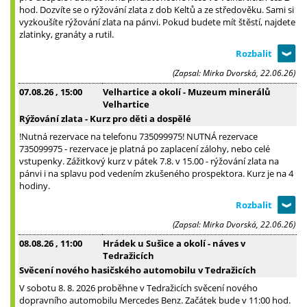
hod. Dozvíte se o rýžování zlata z dob Keltů a ze středověku. Sami si
vyzkoušíte rýžování zlata na pánvi. Pokud budete mít štěstí, najdete
zlatinky, granáty a rutil.
(Zapsal: Mirka Dvorská, 22.06.26)
07.08.26
, 15:00
Velhartice a okolí - Muzeum minerálů
Velhartice
Rýžování zlata - Kurz pro děti a dospělé
!Nutná rezervace na telefonu 735099975! NUTNÁ rezervace
735099975 - rezervace je platná po zaplacení zálohy, nebo celé
vstupenky. Zážitkový kurz v pátek 7.8. v 15.00 - rýžování zlata na
pánvi i na splavu pod vedením zkušeného prospektora. Kurz je na 4
hodiny.
(Zapsal: Mirka Dvorská, 22.06.26)
08.08.26
, 11:00
Hrádek u Sušice a okolí - náves v
Tedražicích
Svěcení nového hasičského automobilu v Tedražicích
V sobotu 8. 8. 2026 proběhne v Tedražicích svěcení nového
dopravního automobilu Mercedes Benz. Začátek bude v 11:00 hod.