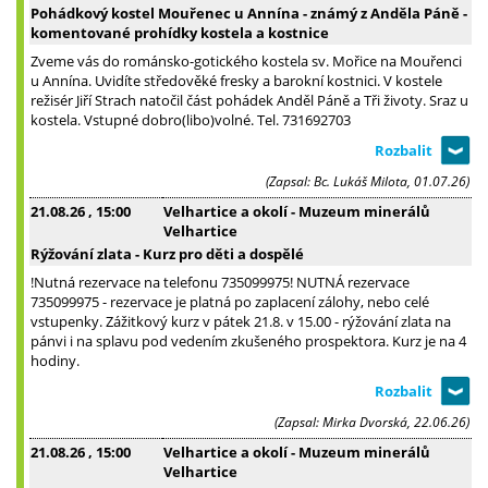
Pohádkový kostel Mouřenec u Annína - známý z Anděla Páně -
komentované prohídky kostela a kostnice
Zveme vás do románsko-gotického kostela sv. Mořice na Mouřenci
u Annína. Uvidíte středověké fresky a barokní kostnici. V kostele
režisér Jiří Strach natočil část pohádek Anděl Páně a Tři životy. Sraz u
kostela. Vstupné dobro(libo)volné. Tel. 731692703
(Zapsal: Bc. Lukáš Milota, 01.07.26)
21.08.26
, 15:00
Velhartice a okolí - Muzeum minerálů
Velhartice
Rýžování zlata - Kurz pro děti a dospělé
!Nutná rezervace na telefonu 735099975! NUTNÁ rezervace
735099975 - rezervace je platná po zaplacení zálohy, nebo celé
vstupenky. Zážitkový kurz v pátek 21.8. v 15.00 - rýžování zlata na
pánvi i na splavu pod vedením zkušeného prospektora. Kurz je na 4
hodiny.
(Zapsal: Mirka Dvorská, 22.06.26)
21.08.26
, 15:00
Velhartice a okolí - Muzeum minerálů
Velhartice