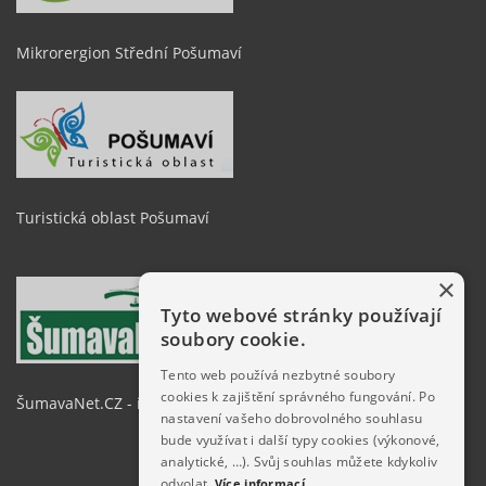
Mikrorergion Střední Pošumaví
Turistická oblast Pošumaví
×
Tyto webové stránky používají
soubory cookie.
Tento web používá nezbytné soubory
cookies k zajištění správného fungování. Po
ŠumavaNet.CZ - informace o regionu
nastavení vašeho dobrovolného souhlasu
bude využívat i další typy cookies (výkonové,
analytické, …). Svůj souhlas můžete kdykoliv
odvolat.
Více informací