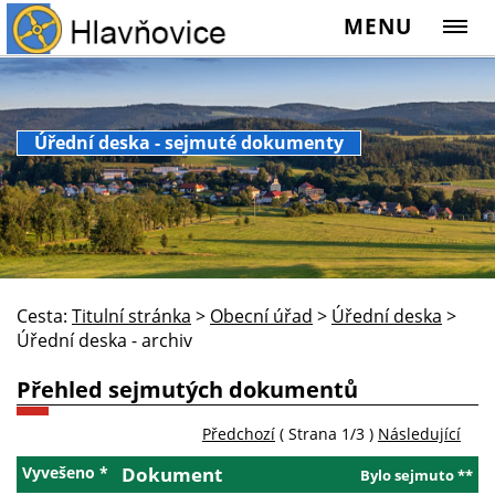
MENU
Úřední deska - sejmuté dokumenty
Cesta:
Titulní stránka
>
Obecní úřad
>
Úřední deska
>
Úřední deska - archiv
Přehled sejmutých dokumentů
Předchozí
( Strana 1/3 )
Následující
Vyvešeno *
Dokument
Bylo sejmuto **